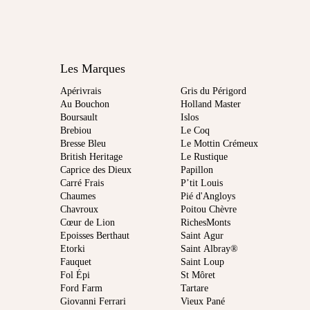
Les Marques
Apérivrais
Gris du Périgord
Au Bouchon
Holland Master
Boursault
Islos
Brebiou
Le Coq
Bresse Bleu
Le Mottin Crémeux
British Heritage
Le Rustique
Caprice des Dieux
Papillon
Carré Frais
P’tit Louis
Chaumes
Pié d'Angloys
Chavroux
Poitou Chèvre
Cœur de Lion
RichesMonts
Epoisses Berthaut
Saint Agur
Etorki
Saint Albray®
Fauquet
Saint Loup
Fol Épi
St Môret
Ford Farm
Tartare
Giovanni Ferrari
Vieux Pané