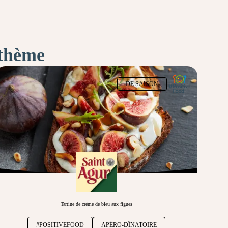
 thème
DE SAISON
Tartine de crème de bleu aux figues
#POSITIVEFOOD
APÉRO-DÎNATOIRE