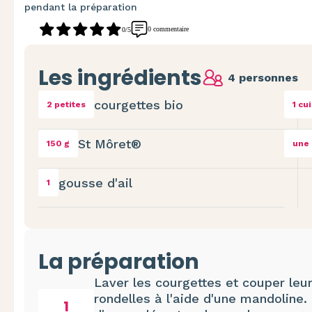
pendant la préparation
0 commentaire
0/5
Les ingrédients
4 personnes
courgettes bio
2 petites
1 cu
St Môret®
150 g
une 
gousse d'ail
1
La préparation
Laver les courgettes et couper leu
rondelles à l'aide d'une mandoline. 
1