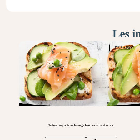
Les i
DE SAISON
Tartine craquante au fromage frais, saumon et avocat