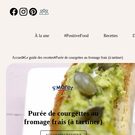
Ambassadeur
FACEBOOK
INSTAGRAM
PINTEREST
À la une
#PositiveFood
Recettes
D
Accueil
Le guide des recettes
Purée de courgettes au fromage frais (à tartiner)
Purée de courgettes au
fromage frais (à tartiner)