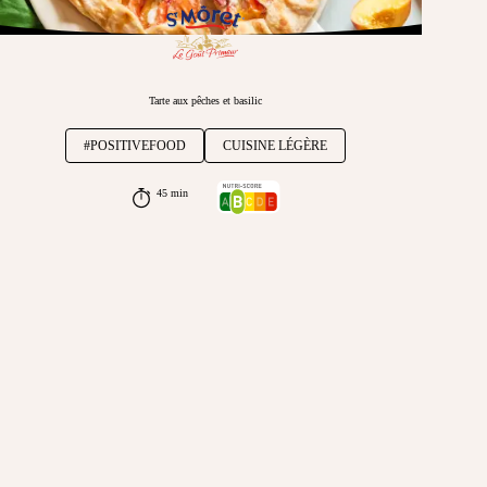
Tarte aux pêches et basilic
#POSITIVEFOOD
CUISINE LÉGÈRE
45 min