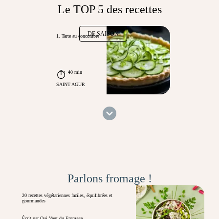
Le TOP 5 des recettes
DE SAISON
1. Tarte au concombre
40 min
SAINT AGUR
Parlons fromage !
20 recettes végétariennes faciles, équilibrées et
gourmandes
Écrit par Qui Veut du Fromage