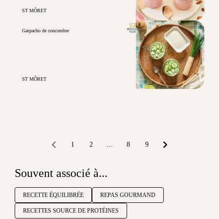
ST MÔRET
Gaspacho de concombre
ST MÔRET
1
2
...
8
9
Souvent associé à...
RECETTE ÉQUILIBRÉE
REPAS GOURMAND
RECETTES SOURCE DE PROTÉINES