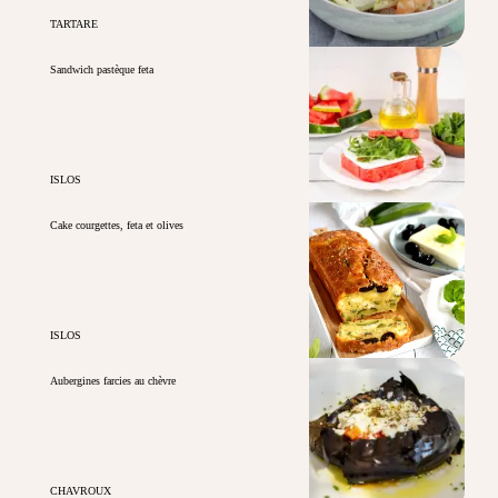
TARTARE
Sandwich pastèque feta
ISLOS
Cake courgettes, feta et olives
ISLOS
Aubergines farcies au chèvre
CHAVROUX