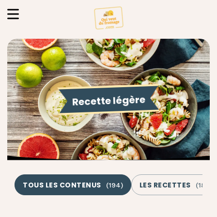
Recette légère
TOUS LES CONTENUS
LES RECETTES
(
194
)
(
184
)