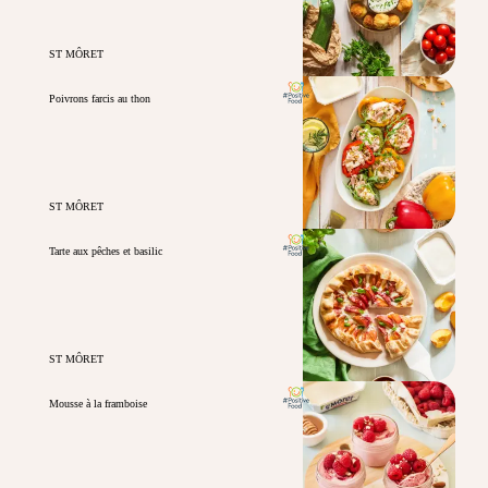
ST MÔRET
Poivrons farcis au thon
ST MÔRET
Tarte aux pêches et basilic
ST MÔRET
Mousse à la framboise