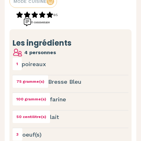
MODE CUISINE
0/5
0 commentaire
Les ingrédients
4 personnes
poireaux
1
Bresse Bleu
75 gramme(s)
farine
100 gramme(s)
lait
50 centilitre(s)
oeuf(s)
3