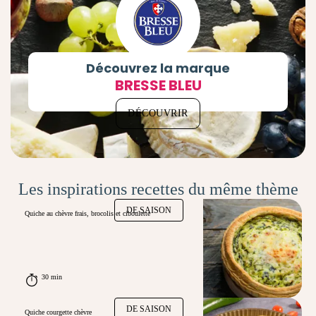
Découvrez la marque
BRESSE BLEU
DÉCOUVRIR
Les inspirations recettes du même thème
DE SAISON
Quiche au chèvre frais, brocolis et ciboulette
30 min
DE SAISON
Quiche courgette chèvre