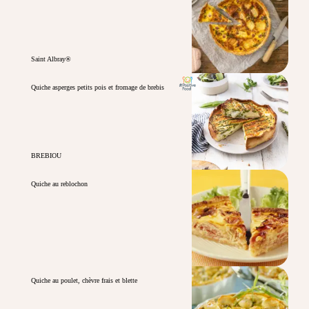
Saint Albray®
Quiche asperges petits pois et fromage de brebis
BREBIOU
Quiche au reblochon
Quiche au poulet, chèvre frais et blette