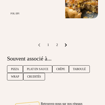
FOL EPI
1
2
Souvent associé à...
PIZZA
PLAT EN SAUCE
CRÊPE
TABOULÉ
WRAP
CRUDITÉS
Retrouvez-nous sur nos réseaux