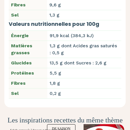
Fibres
9,6 g
Sel
1,3 g
Valeurs nutritionnelles pour 100g
Énergie
91,9 kcal (384,3 kJ)
Matières
1,3 g dont Acides gras saturés
grasses
: 0,5 g
Glucides
13,5 g dont Sucres : 2,6 g
Protéines
5,5 g
Fibres
1,8 g
Sel
0,2 g
Les inspirations recettes du même thème
DE SAISON