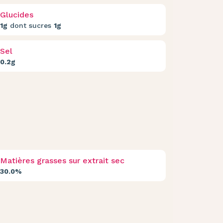
Glucides
1g
dont sucres
1g
Sel
0.2g
Matières grasses sur extrait sec
30.0%