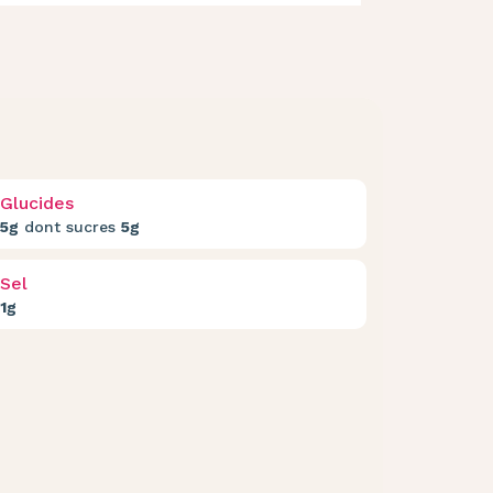
Glucides
5g
dont sucres
5g
Sel
1g