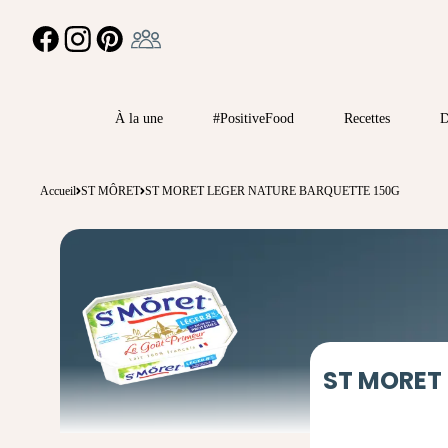
Ambassadeur
FACEBOOK
INSTAGRAM
PINTEREST
À la une
#PositiveFood
Recettes
D
Accueil
ST MÔRET
ST MORET LEGER NATURE BARQUETTE 150G
ST MORET