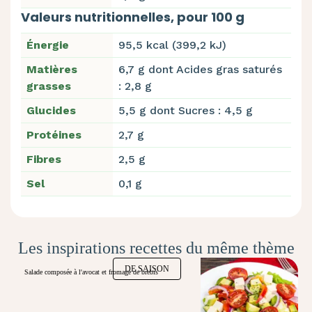
Valeurs nutritionnelles, pour 100 g
Énergie
95,5 kcal (399,2 kJ)
Matières
6,7 g dont Acides gras saturés
grasses
: 2,8 g
Glucides
5,5 g dont Sucres : 4,5 g
Protéines
2,7 g
Fibres
2,5 g
Sel
0,1 g
Les inspirations recettes du même thème
DE SAISON
Salade composée à l'avocat et fromage de brebis