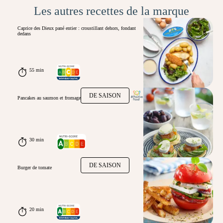
Les autres recettes de la marque
Caprice des Dieux pané entier : croustillant dehors, fondant
dedans
55 min
DE SAISON
Pancakes au saumon et fromage
30 min
DE SAISON
Burger de tomate
20 min