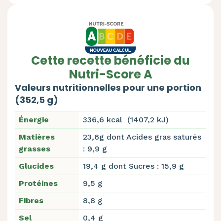
Cette recette bénéficie du
Nutri-Score A
Valeurs nutritionnelles pour une portion
(352,5 g)
Énergie
336,6 kcal (1407,2 kJ)
Matières
23,6g dont Acides gras saturés
grasses
: 9,9 g
Glucides
19,4 g dont Sucres : 15,9 g
Protéines
9,5 g
Fibres
8,8 g
Sel
0,4 g