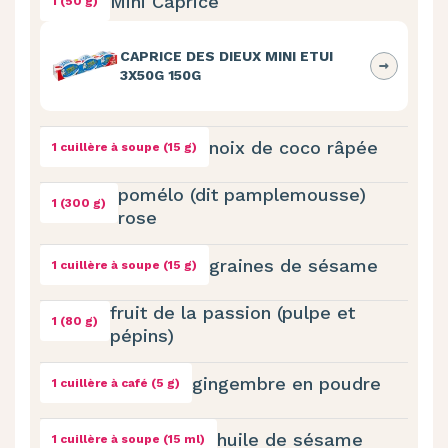
Mini Caprice
1 (50 g)
CAPRICE DES DIEUX MINI ETUI
3X50G 150G
noix de coco râpée
1 cuillère à soupe (15 g)
pomélo (dit pamplemousse)
1 (300 g)
rose
graines de sésame
1 cuillère à soupe (15 g)
fruit de la passion (pulpe et
1 (80 g)
pépins)
gingembre en poudre
1 cuillère à café (5 g)
huile de sésame
1 cuillère à soupe (15 ml)