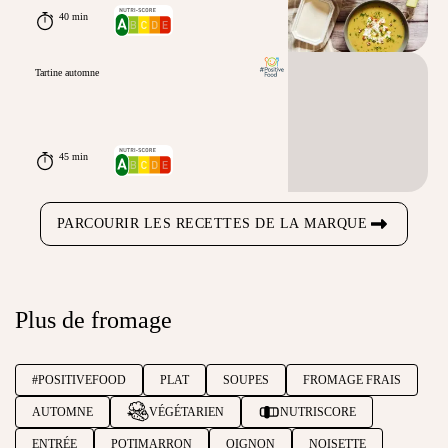
40 min
Tartine automne
45 min
PARCOURIR LES RECETTES DE LA MARQUE
Plus de fromage
#POSITIVEFOOD
PLAT
SOUPES
FROMAGE FRAIS
AUTOMNE
VÉGÉTARIEN
NUTRISCORE
ENTRÉE
POTIMARRON
OIGNON
NOISETTE