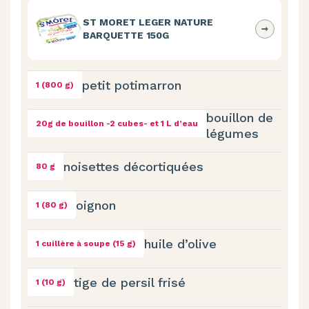
ST MORET LEGER NATURE
BARQUETTE 150G
petit potimarron
1 (800 g)
bouillon de
20g de bouillon -2 cubes- et 1 L d’eau
légumes
noisettes décortiquées
80 g
oignon
1 (80 g)
huile d’olive
1 cuillère à soupe (15 g)
tige de persil frisé
1 (10 g)