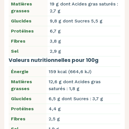
Matières
19 g dont Acides gras saturés :
grasses
2,7 g
Glucides
9,8 g dont Sucres 5,5 g
Protéines
6,7 g
Fibres
3,8 g
Sel
2,9 g
Valeurs nutritionnelles pour 100g
Énergie
159 kcal (664,6 kJ)
Matières
12,6 g dont Acides gras
grasses
saturés : 1,8 g
Glucides
6,5 g dont Sucres : 3,7 g
Protéines
4,4 g
Fibres
2,5 g
Sel
1,9 g