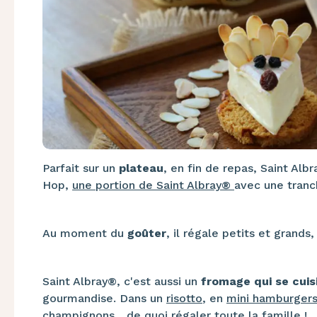
Parfait sur un
plateau
, en fin de repas, Saint Alb
Hop,
une portion de Saint Albray®
avec une tranch
Au moment du
goûter
, il régale petits et grands
Saint Albray®, c'est aussi un
fromage qui se cuis
gourmandise. Dans un
risotto
, en
mini hamburger
champignons
... de quoi régaler toute la famille !