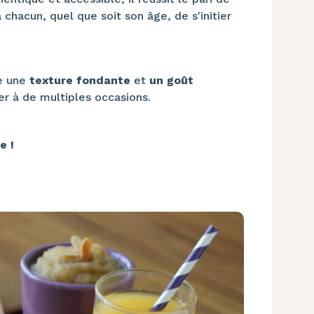
 chacun, quel que soit son âge, de s'initier
le une
texture fondante
et
un goût
er à de multiples occasions.
e !