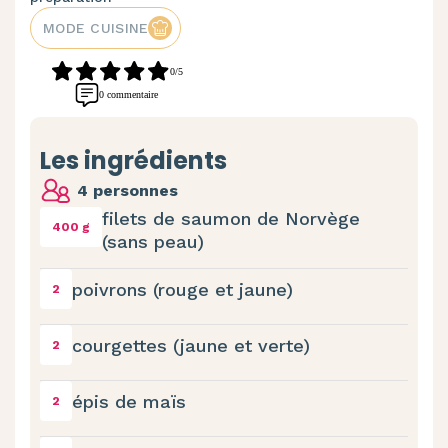
MODE CUISINE
0/5
0 commentaire
Les ingrédients
4 personnes
filets de saumon de Norvège
400 g
(sans peau)
poivrons (rouge et jaune)
2
courgettes (jaune et verte)
2
épis de maïs
2