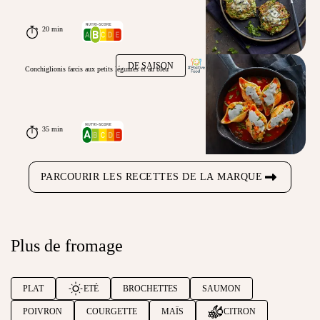
20 min
DE SAISON
Conchiglionis farcis aux petits légumes et au bleu
35 min
PARCOURIR LES RECETTES DE LA MARQUE
Plus de fromage
PLAT
ETÉ
BROCHETTES
SAUMON
POIVRON
COURGETTE
MAÏS
CITRON