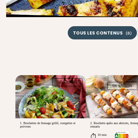
TOUS LES CONTENUS
(
8
)
DE SAISON
DE SAISON
1. Brochettes de fromage grillé, courgettes et
2. Brochette apéro aux abricots, froma
poivrons
romarin
10 min