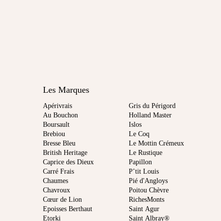
Les Marques
Apérivrais
Gris du Périgord
Au Bouchon
Holland Master
Boursault
Islos
Brebiou
Le Coq
Bresse Bleu
Le Mottin Crémeux
British Heritage
Le Rustique
Caprice des Dieux
Papillon
Carré Frais
P’tit Louis
Chaumes
Pié d'Angloys
Chavroux
Poitou Chèvre
Cœur de Lion
RichesMonts
Epoisses Berthaut
Saint Agur
Etorki
Saint Albray®