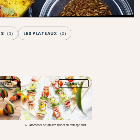
ES
LES PLATEAUX
(
0
)
(
0
)
SAISON
DE SAISON
5. Brochettes de tomates farcies au fromage bleu