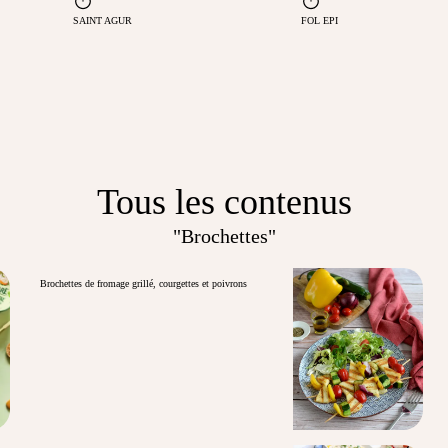
SAINT AGUR
FOL EPI
Tous les contenus
"Brochettes"
Brochettes de fromage grillé, courgettes et poivrons