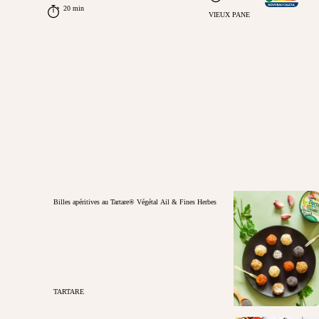
20 min
VIEUX PANE
Billes apéritives au Tartare® Végétal Ail & Fines Herbes
TARTARE