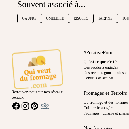
Souvent associé à...
GAUFRE
OMELETTE
RISOTTO
TARTINE
TOU
#PositiveFood
Qu’est ce que c’est ?
Des produits engagés
Des recettes gourmandes et 
Conseils et astuces
Retrouvez-nous sur nos réseaux
Fromages et Terroirs
sociaux
Ambassadeur
Du fromage et des hommes
FACEBOOK
INSTAGRAM
PINTEREST
Culture fromagère
Fromages : cuisine et plaisi
Nos fromages