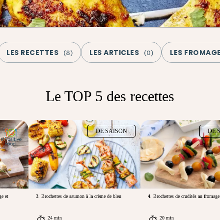
LES RECETTES
LES ARTICLES
LES FROMAG
(
8
)
(
0
)
Le TOP 5 des recettes
DE SAISON
DE 
ge et
3. Brochettes de saumon à la crème de bleu
4. Brochettes de crudités au fromage
24 min
20 min