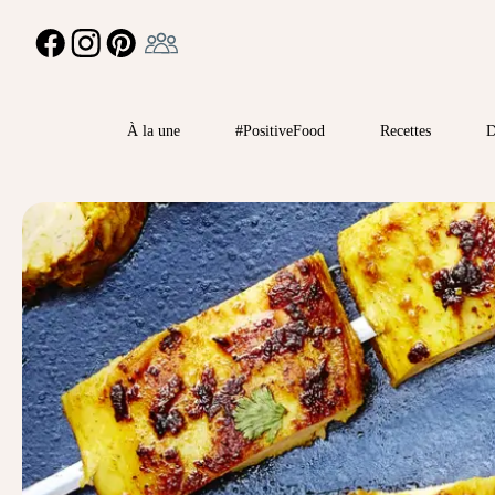
Ambassadeur
FACEBOOK
INSTAGRAM
PINTEREST
À la une
#PositiveFood
Recettes
D