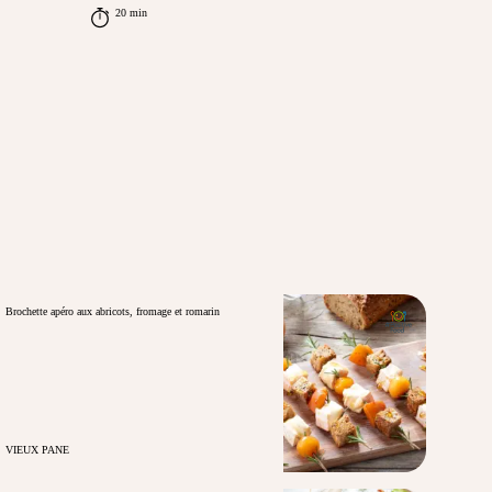
20 min
Brochette apéro aux abricots, fromage et romarin
VIEUX PANE