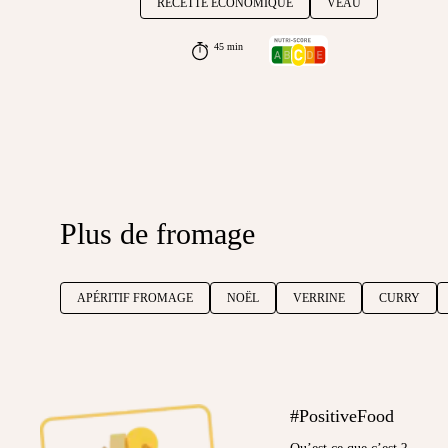
RECETTE ÉCONOMIQUE
VEAU
45 min
Plus de fromage
APÉRITIF FROMAGE
NOËL
VERRINE
CURRY
#PositiveFood