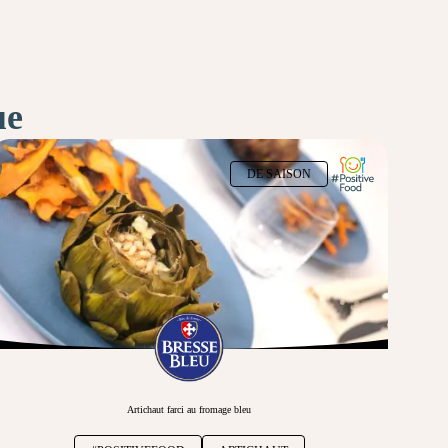
ue
DE SAISON
Artichaut farci au fromage bleu