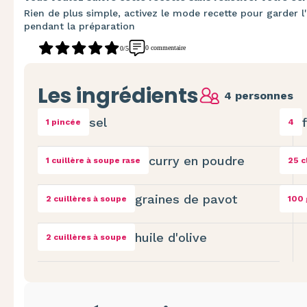
Rien de plus simple, activez le mode recette pour garder l'
pendant la préparation
0 commentaire
0/5
Les ingrédients
4 personnes
sel
1 pincée
4
curry en poudre
1 cuillère à soupe rase
25 c
graines de pavot
2 cuillères à soupe
100 
huile d'olive
2 cuillères à soupe