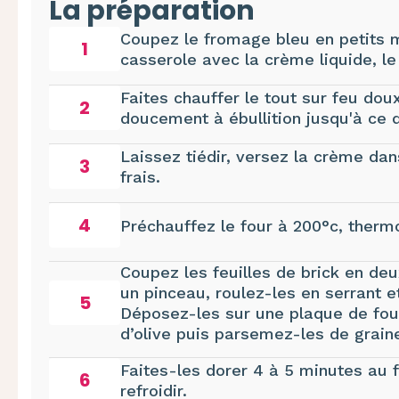
La préparation
Coupez le fromage bleu en petits 
1
casserole avec la crème liquide, le 
Faites chauffer le tout sur feu do
2
doucement à ébullition jusqu'à ce 
Laissez tiédir, versez la crème dan
3
frais.
4
Préchauffez le four à 200°c, thermo
Coupez les feuilles de brick en deu
un pinceau, roulez-les en serrant 
5
Déposez-les sur une plaque de four
d’olive puis parsemez-les de grain
Faites-les dorer 4 à 5 minutes au f
6
refroidir.