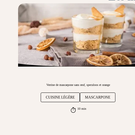
Verrine de mascarpone sans œuf, speculoos et orange
CUISINE LÉGÈRE
MASCARPONE
10 min