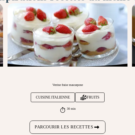
Verrine fraise mascarpone
CUISINE ITALIENNE
FRUITS
30 min
PARCOURIR LES RECETTES