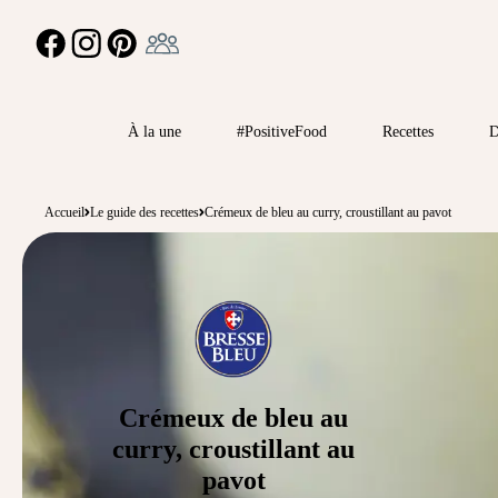
Ambassadeur
FACEBOOK
INSTAGRAM
PINTEREST
À la une
#PositiveFood
Recettes
D
Accueil
Le guide des recettes
Crémeux de bleu au curry, croustillant au pavot
Crémeux de bleu au
curry, croustillant au
pavot