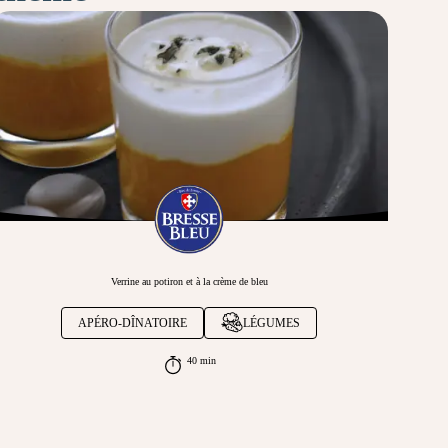
Verrine au potiron et à la crème de bleu
APÉRO-DÎNATOIRE
LÉGUMES
40 min