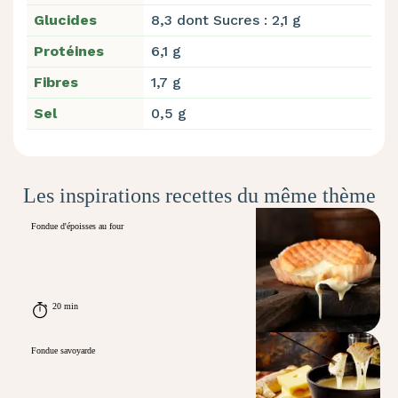
Glucides
8,3 dont Sucres : 2,1 g
Protéines
6,1 g
Fibres
1,7 g
Sel
0,5 g
Les inspirations recettes du même thème
Fondue d'époisses au four
20 min
Fondue savoyarde