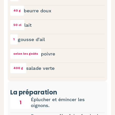
beurre doux
40 g
lait
50 cl
gousse d'ail
1
poivre
selon les goûts
salade verte
400 g
La préparation
Éplucher et émincer les
1
oignons.