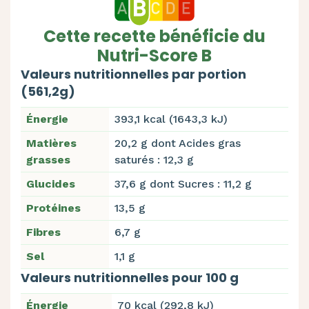
Cette recette bénéficie du
Nutri-Score B
Valeurs nutritionnelles par portion
(561,2g)
Énergie
393,1 kcal (1643,3 kJ)
Matières
20,2 g dont Acides gras
grasses
saturés : 12,3 g
Glucides
37,6 g dont Sucres : 11,2 g
Protéines
13,5 g
Fibres
6,7 g
Sel
1,1 g
Valeurs nutritionnelles pour 100 g
Énergie
70 kcal (292,8 kJ)