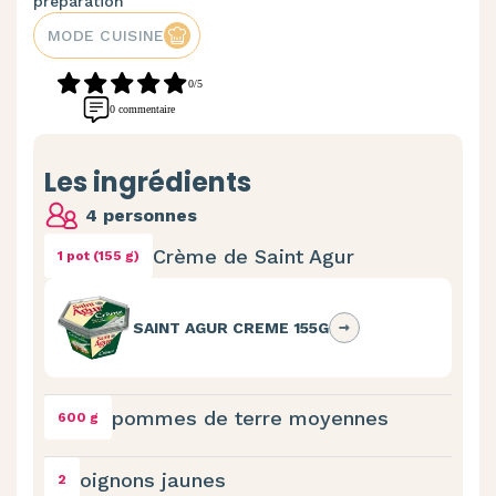
préparation
MODE CUISINE
0/5
0 commentaire
Les ingrédients
4 personnes
Crème de Saint Agur
1 pot (155 g)
SAINT AGUR CREME 155G
pommes de terre moyennes
600 g
oignons jaunes
2