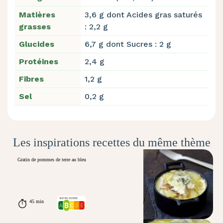
Matières
3,6 g dont Acides gras saturés
grasses
: 2,2 g
Glucides
6,7 g dont Sucres : 2 g
Protéines
2,4 g
Fibres
1,2 g
Sel
0,2 g
Les inspirations recettes du même thème
Gratin de pommes de terre au bleu
45 min