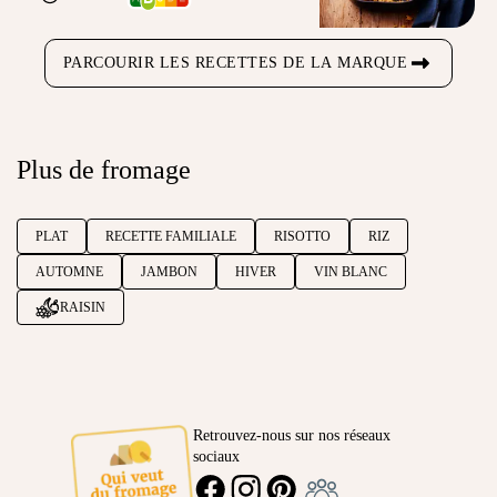
PARCOURIR LES RECETTES DE LA MARQUE
Plus de fromage
PLAT
RECETTE FAMILIALE
RISOTTO
RIZ
AUTOMNE
JAMBON
HIVER
VIN BLANC
RAISIN
Retrouvez-nous sur nos réseaux
sociaux
Ambassadeur
FACEBOOK
INSTAGRAM
PINTEREST