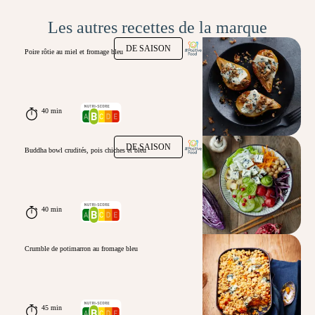
Les autres recettes de la marque
DE SAISON
Poire rôtie au miel et fromage bleu
40 min
DE SAISON
Buddha bowl crudités, pois chiches et bleu
40 min
Crumble de potimarron au fromage bleu
45 min