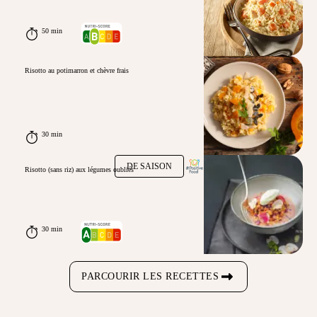
50 min
Risotto au potimarron et chèvre frais
30 min
DE SAISON
Risotto (sans riz) aux légumes oubliés
30 min
PARCOURIR LES RECETTES