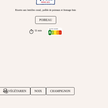
Risotto aux lentilles corail, poêlée de poireaux et fromage frais
POIREAU
55 min
VÉGÉTARIEN
NOIX
CHAMPIGNON