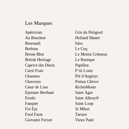
Les Marques
Apérivrais
Gris du Périgord
Au Bouchon
Holland Master
Boursault
Islos
Brebiou
Le Coq
Bresse Bleu
Le Mottin Crémeux
British Heritage
Le Rustique
Caprice des Dieux
Papillon
Carré Frais
P’tit Louis
Chaumes
Pié d'Angloys
Chavroux
Poitou Chèvre
Cœur de Lion
RichesMonts
Epoisses Berthaut
Saint Agur
Etorki
Saint Albray®
Fauquet
Saint Loup
Fol Épi
St Môret
Ford Farm
Tartare
Giovanni Ferrari
Vieux Pané