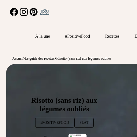
Ambassadeur
FACEBOOK
INSTAGRAM
PINTEREST
À la une
#PositiveFood
Recettes
D
Accueil
Le guide des recettes
Risotto (sans riz) aux légumes oubliés
Risotto (sans riz) aux
légumes oubliés
#POSITIVEFOOD
PLAT