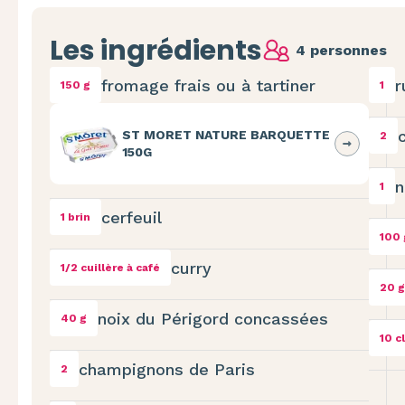
Les ingrédients
4 personnes
fromage frais ou à tartiner
r
150 g
1
ST MORET NATURE BARQUETTE
2
150G
n
1
cerfeuil
1 brin
100 
curry
1/2 cuillère à café
20 g
noix du Périgord concassées
40 g
10 cl
champignons de Paris
2