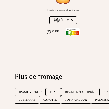
Risotto à la courge et au fromage
LÉGUMES
50 min
Plus de fromage
#POSITIVEFOOD
PLAT
RECETTE ÉQUILIBRÉE
REC
BETTERAVE
CAROTTE
TOPINAMBOUR
PARMES