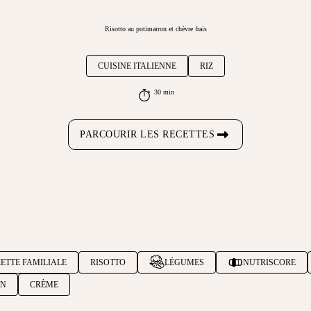
Risotto au potimarron et chèvre frais
CUISINE ITALIENNE
RIZ
30 min
PARCOURIR LES RECETTES
ETTE FAMILIALE
RISOTTO
LÉGUMES
NUTRISCORE
AN
CRÈME