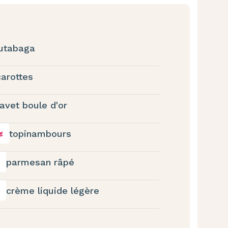
utabaga
carottes
avet boule d'or
topinambours
g
parmesan râpé
crème liquide légère