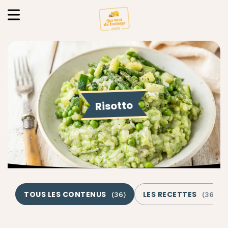
Risotto
TOUS LES CONTENUS
LES RECETTES
(
36
)
(
36
)