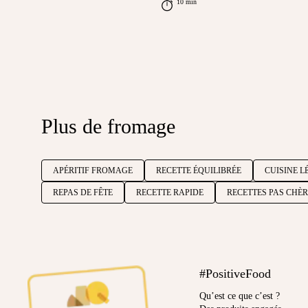
10 min
Plus de fromage
APÉRITIF FROMAGE
RECETTE ÉQUILIBRÉE
CUISINE L
REPAS DE FÊTE
RECETTE RAPIDE
RECETTES PAS CHÈ
#PositiveFood
Qu’est ce que c’est ?