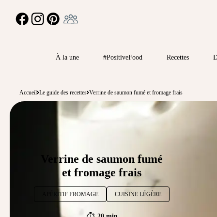
Ambassadeur
FACEBOOK
INSTAGRAM
PINTEREST
À la une
#PositiveFood
Recettes
D
Accueil
Le guide des recettes
Verrine de saumon fumé et fromage frais
Verrine de saumon fumé
et fromage frais
APÉRITIF FROMAGE
CUISINE LÉGÈRE
20 min