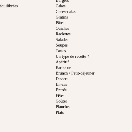
Burgers
équilibrées
Cakes
Cheesecakes
Gratins
Pâtes
Quiches
Raclettes
Salades
Soupes
r
Tartes
Un type de recette ?
Apéritif
Barbecue
Brunch / Petit-déjeuner
Dessert
En-cas
Entrée
Fêtes
Goûter
Planches
Plats