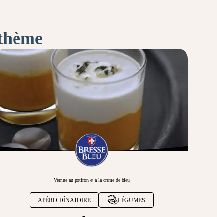
 thème
Verrine au potiron et à la crème de bleu
APÉRO-DÎNATOIRE
LÉGUMES