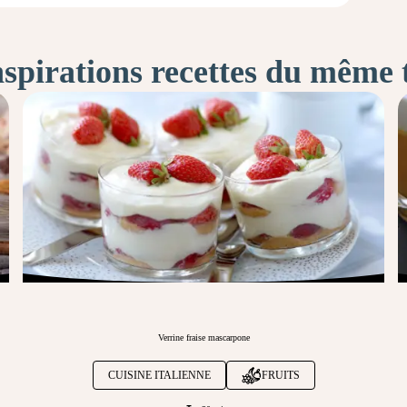
nspirations recettes du même
Verrine fraise mascarpone
CUISINE ITALIENNE
FRUITS