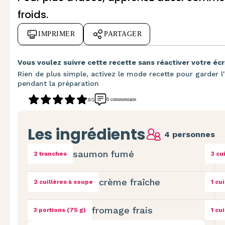
froids
.
IMPRIMER
PARTAGER
Vous voulez suivre cette recette sans réactiver votre écr
Rien de plus simple, activez le mode recette pour garder l'
pendant la préparation
0 commentaire
0/5
Les ingrédients
4 personnes
saumon fumé
2 tranches
3 cu
crème fraîche
2 cuillères à soupe
1 cu
fromage frais
3 portions (75 g)
1 cu