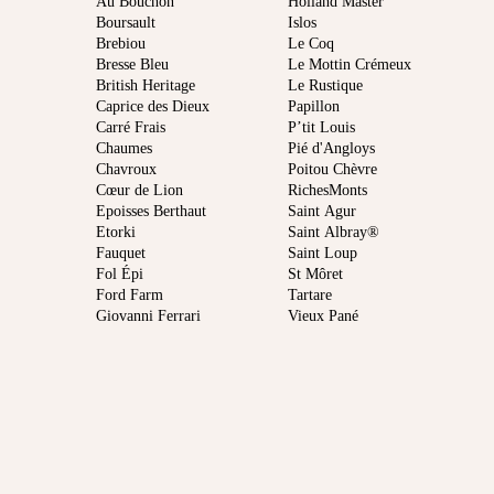
Au Bouchon
Holland Master
Boursault
Islos
Brebiou
Le Coq
Bresse Bleu
Le Mottin Crémeux
British Heritage
Le Rustique
Caprice des Dieux
Papillon
Carré Frais
P’tit Louis
Chaumes
Pié d'Angloys
Chavroux
Poitou Chèvre
Cœur de Lion
RichesMonts
Epoisses Berthaut
Saint Agur
Etorki
Saint Albray®
Fauquet
Saint Loup
Fol Épi
St Môret
Ford Farm
Tartare
Giovanni Ferrari
Vieux Pané