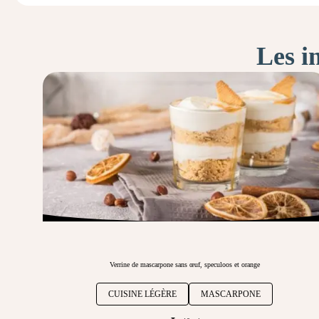
Les i
Verrine de mascarpone sans œuf, speculoos et orange
CUISINE LÉGÈRE
MASCARPONE