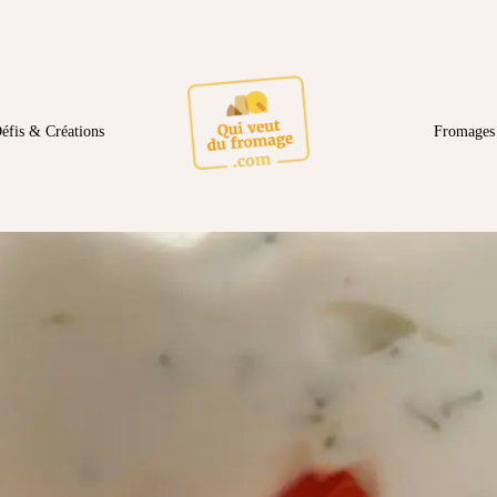
éfis & Créations
Fromages 