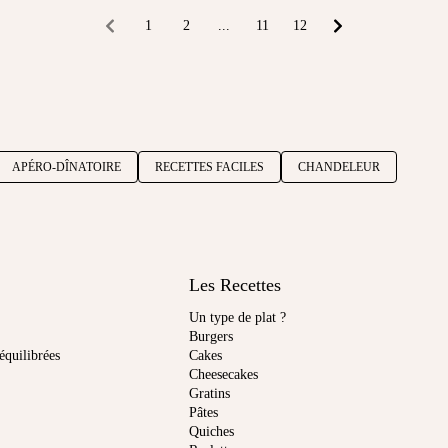
1
2
...
11
12
APÉRO-DÎNATOIRE
RECETTES FACILES
CHANDELEUR
Les Recettes
Un type de plat ?
Burgers
équilibrées
Cakes
Cheesecakes
Gratins
Pâtes
Quiches