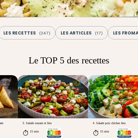
LES RECETTES
LES ARTICLES
LES FROM
(
247
)
(
17
)
Le TOP 5 des recettes
AISON
DE SAISON
DE SAISON
ant
3. Salade tomate et feta
4. Salade pois chiches feta
15 min
15 min