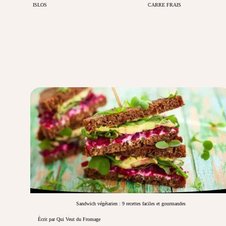
ISLOS
CARRE FRAIS
Sandwich végétarien : 9 recettes faciles et gourmandes
Écrit par Qui Veut du Fromage