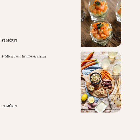
ST MÔRET
St Môret thon : les rillettes maison
ST MÔRET