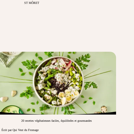
ST MÔRET
20 recettes végétariennes faciles, équilibrées et gourmandes
Écrit par Qui Veut du Fromage