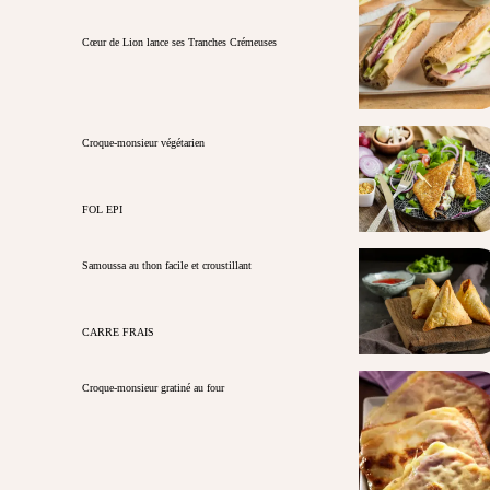
Cœur de Lion lance ses Tranches Crémeuses
Croque-monsieur végétarien
FOL EPI
Samoussa au thon facile et croustillant
CARRE FRAIS
Croque-monsieur gratiné au four