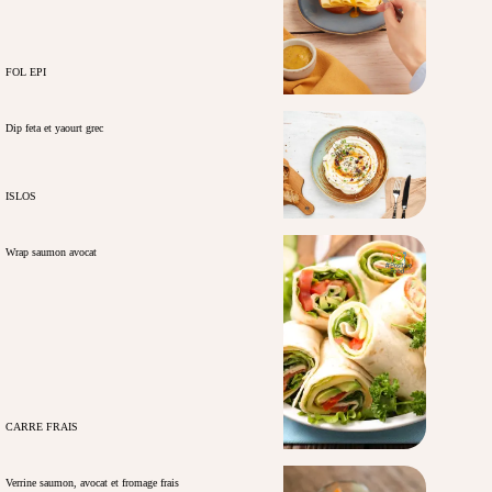
FOL EPI
Dip feta et yaourt grec
ISLOS
Wrap saumon avocat
CARRE FRAIS
Verrine saumon, avocat et fromage frais