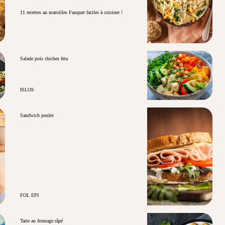
11 recettes au maroilles Fauquet faciles à cuisiner !
Salade pois chiches feta
ISLOS
Sandwich poulet
FOL EPI
Tarte au fromage râpé