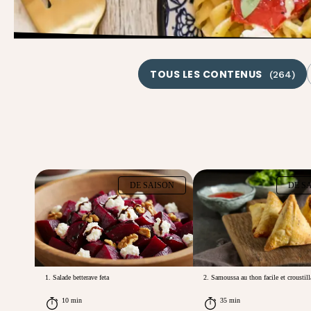
TOUS LES CONTENUS
(
264
)
DE SAISON
DE S
1. Salade betterave feta
2. Samoussa au thon facile et croustill
10 min
35 min