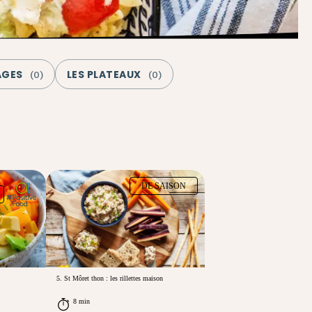
AGES
LES PLATEAUX
(
0
)
(
0
)
DE SAISON
5. St Môret thon : les rillettes maison
8 min