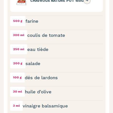
CHAVROUX NATURE POT 150G
farine
500 g
coulis de tomate
300 ml
eau tiède
250 ml
salade
200 g
dés de lardons
100 g
huile d’olive
30 ml
vinaigre balsamique
3 ml