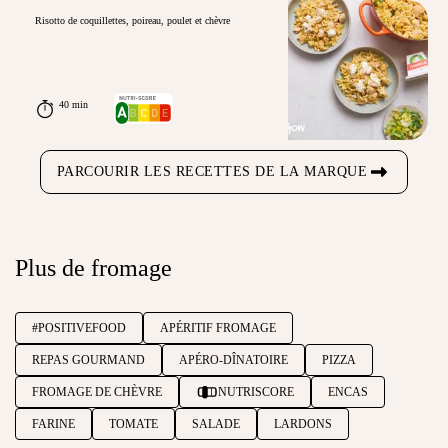
Risotto de coquillettes, poireau, poulet et chèvre
40 min
PARCOURIR LES RECETTES DE LA MARQUE
Plus de fromage
#POSITIVEFOOD
APÉRITIF FROMAGE
REPAS GOURMAND
APÉRO-DÎNATOIRE
PIZZA
FROMAGE DE CHÈVRE
NUTRISCORE
ENCAS
FARINE
TOMATE
SALADE
LARDONS