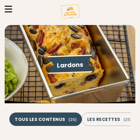
Lardons
TOUS LES CONTENUS
LES RECETTES
(
25
)
(
25
)