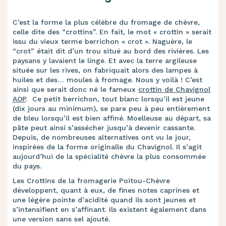
C’est la forme la plus célèbre du fromage de chèvre,
celle dite des “crottins”. En fait, le mot « crottin » serait
issu du vieux terme berrichon « crot ». Naguère, le
“crot” était dit d’un trou situé au bord des rivières. Les
paysans y lavaient le linge. Et avec la terre argileuse
située sur les rives, on fabriquait alors des lampes à
huiles et des… moules à fromage. Nous y voilà ! C’est
ainsi que serait donc né le fameux
crottin de Chavignol
AOP
. Ce petit berrichon, tout blanc lorsqu’il est jeune
(dix jours au minimum), se pare peu à peu entièrement
de bleu lorsqu’il est bien affiné. Moelleuse au départ, sa
pâte peut ainsi s’assécher jusqu’à devenir cassante.
Depuis, de nombreuses alternatives ont vu le jour,
inspirées de la forme originalle du Chavignol. Il s’agit
aujourd’hui de la spécialité chèvre la plus consommée
du pays.
Les Crottins de la fromagerie Poitou-Chèvre
développent, quant à eux, de fines notes caprines et
une légère pointe d’acidité quand ils sont jeunes et
s’intensifient en s’affinant. Ils existent également dans
une version sans sel ajouté.