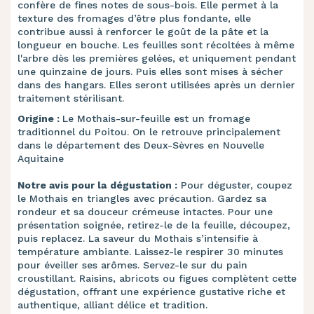
confère de fines notes de sous-bois. Elle permet à la
texture des fromages d’être plus fondante, elle
contribue aussi à renforcer le goût de la pâte et la
longueur en bouche. Les feuilles sont récoltées à même
l'arbre dès les premières gelées, et uniquement pendant
une quinzaine de jours. Puis elles sont mises à sécher
dans des hangars. Elles seront utilisées après un dernier
traitement stérilisant.
Origine :
Le Mothais-sur-feuille est un fromage
traditionnel du Poitou. On le retrouve principalement
dans le département des Deux-Sèvres en Nouvelle
Aquitaine
Notre avis pour la
dégustation :
Pour déguster, coupez
le Mothais en triangles avec précaution. Gardez sa
rondeur et sa douceur crémeuse intactes. Pour une
présentation soignée, retirez-le de la feuille, découpez,
puis replacez. La saveur du Mothais s’intensifie à
température ambiante. Laissez-le respirer 30 minutes
pour éveiller ses arômes. Servez-le sur du pain
croustillant. Raisins, abricots ou figues complètent cette
dégustation, offrant une expérience gustative riche et
authentique, alliant délice et tradition.