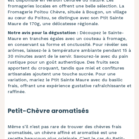
est disponible en version cendrée ou nature. Les
fromageries locales en offrent une belle sélection. La
Fromagerie Poitou Chèvre, située à Bougon, un village
au cœur du Poitou, se distingue avec son Ptit Sainte
Maure de 170g, une délicatesse régionale.
Notre avis pour la dégustation :
Découpez le Sainte-
Maure en tranches égales avec un couteau à fromage,
en conservant sa forme et onctuosité. Pour révéler ses
arômes, laissez-le à température ambiante pendant 15 à
30 minutes avant de le servir. Savourez-le avec du pain
rustique pour un goût authentique. Des fruits secs
apportent du croquant, tandis que miel et confitures
artisanales ajoutent une touche sucrée. Pour une
variation, mariez le Ptit Sainte Maure avec du basilic
frais, offrant une expérience gustative rafraîchissante et
raffinée.
Petit-Chèvre aromatisés
Même s’il n’est pas rare de trouver des chèvres frais
aromatisés, un chèvre affiné et aromatisé est une
recette beaucoup plus originale. C’est le cas du Petit-