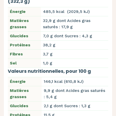
(332,3 g)
Énergie
485,5 kcal (2029,5 kJ)
Matières
32,9 g dont Acides gras
grasses
saturés : 17,9 g
Glucides
7,0 g dont Sucres : 4,3 g
Protéines
38,2 g
Fibres
3,7 g
Sel
1,0 g
Valeurs nutritionnelles, pour 100 g
Énergie
146,1 kcal (610,8 kJ)
Matières
9,9 g dont Acides gras saturés
grasses
: 5,4 g
Glucides
2,1 g dont Sucres : 1,3 g
Protéines
11,5 g