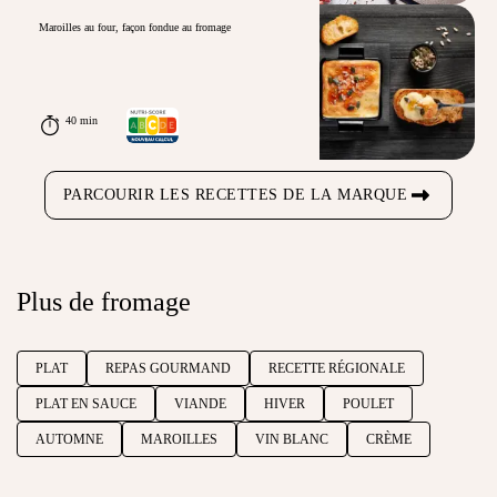
Maroilles au four, façon fondue au fromage
40 min
PARCOURIR LES RECETTES DE LA MARQUE
Plus de fromage
PLAT
REPAS GOURMAND
RECETTE RÉGIONALE
PLAT EN SAUCE
VIANDE
HIVER
POULET
AUTOMNE
MAROILLES
VIN BLANC
CRÈME