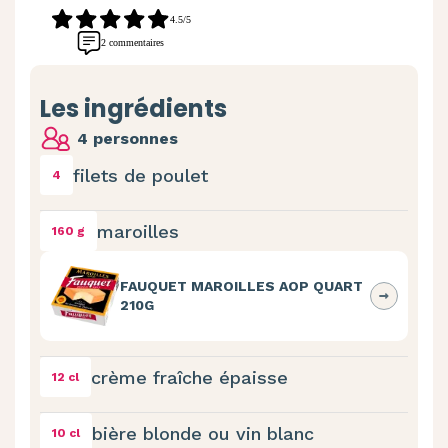
4.5/5
2 commentaires
Les ingrédients
4 personnes
filets de poulet
4
maroilles
160 g
FAUQUET MAROILLES AOP QUART
210G
crème fraîche épaisse
12 cl
bière blonde ou vin blanc
10 cl