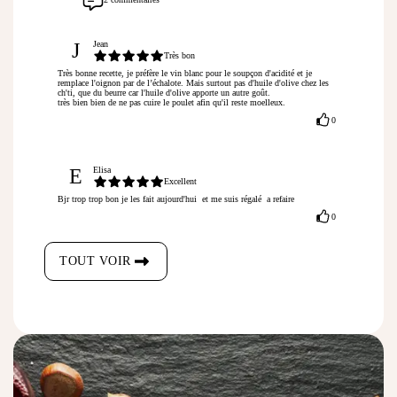
J
Jean
Très bon
Très bonne recette, je préfère le vin blanc pour le soupçon d'acidité et je 
remplace l'oignon par de l’échalote. Mais surtout pas d'huile d'olive chez les 
ch'ti, que du beurre car l'huile d'olive apporte un autre goût.

très bien bien de ne pas cuire le poulet afin qu'il reste moelleux.
0
E
Elisa
Excellent
Bjr trop trop bon je les fait aujourd'hui  et me suis régalé  a refaire
0
TOUT VOIR