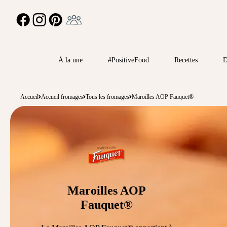
Ambassadeur
FACEBOOK
INSTAGRAM
PINTEREST
À la une
#PositiveFood
Recettes
D
Accueil
Accueil fromages
Tous les fromages
Maroilles AOP Fauquet®
Maroilles AOP
Fauquet®