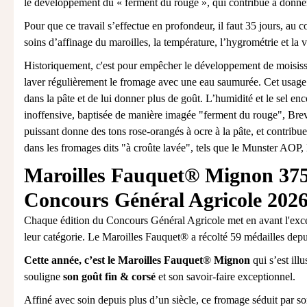
le développement du « ferment du rouge », qui contribue à donner
Pour que ce travail s’effectue en profondeur, il faut 35 jours, au 
soins d’affinage du maroilles, la température, l’hygrométrie et la 
Historiquement, c'est pour empêcher le développement de moisissur
laver régulièrement le fromage avec une eau saumurée. Cet usage 
dans la pâte et de lui donner plus de goût. L’humidité et le sel e
inoffensive, baptisée de manière imagée "ferment du rouge", Brev
puissant donne des tons rose-orangés à ocre à la pâte, et contribu
dans les fromages dits "à croûte lavée", tels que le
Munster AOP
, 
Maroilles Fauquet® Mignon 375
Concours Général Agricole 202
Chaque édition du Concours Général Agricole met en avant l'excel
leur catégorie. Le Maroilles Fauquet® a récolté 59 médailles depu
Cette année, c’est le Maroilles Fauquet® Mignon
qui s’est ill
souligne
son goût fin & corsé
et son savoir-faire exceptionnel. ​
Affiné avec soin depuis plus d’un siècle, ce fromage séduit par s