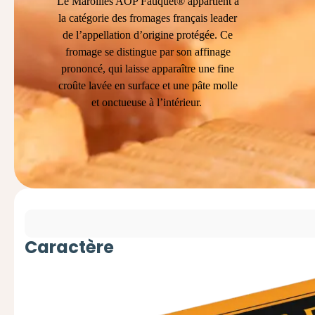
Le Maroilles AOP Fauquet® appartient à
la catégorie des fromages français leader
de l’appellation d’origine protégée. Ce
fromage se distingue par son affinage
prononcé, qui laisse apparaître une fine
croûte lavée en surface et une pâte molle
et onctueuse à l’intérieur.
Caractère