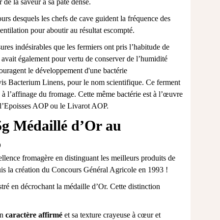
 de la saveur à sa pâte dense.
cours desquels les chefs de cave guident la fréquence des
ventilation pour aboutir au résultat escompté.
es indésirables que les fermiers ont pris l’habitude de
avait également pour vertu de conserver de l’humidité
ncouragent le développement d'une bactérie
is Bacterium Linens, pour le nom scientifique. Ce ferment
e à l’affinage du fromage. Cette même bactérie est à l’œuvre
l’
Epoisses AOP
ou le
Livarot AOP
.
g Médaillé d’Or au
6
lence fromagère en distinguant les meilleurs produits de
is la création du Concours Général Agricole en 1993 !​
ustré en décrochant la médaille d’Or. Cette distinction
on
caractère affirmé
et sa texture crayeuse à cœur et