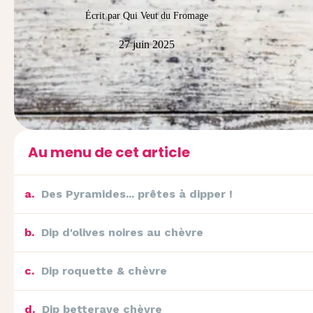
Écrit par Qui Veut du Fromage
27 juin 2025
Au menu de cet article
a
.
Des Pyramides... prêtes à dipper !
b
.
Dip d'olives noires au chèvre
c
.
Dip roquette & chèvre
d
.
Dip betterave chèvre