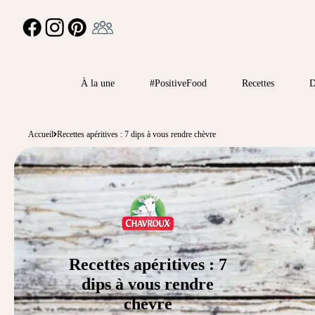
Ambassadeur
FACEBOOK
INSTAGRAM
PINTEREST
À la une
#PositiveFood
Recettes
D
Accueil
Recettes apéritives : 7 dips à vous rendre chèvre
Recettes apéritives : 7
dips à vous rendre
chèvre