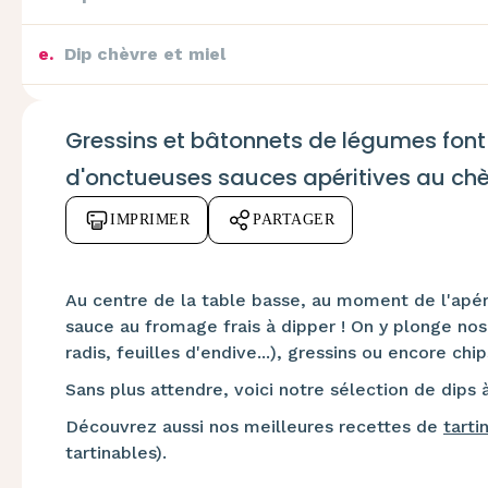
e
.
Dip chèvre et miel
f
.
Dip saumon & chèvre
Gressins et bâtonnets de légumes font
d'onctueuses sauces apéritives au chè
g
.
Dip aux herbes et au chèvre
IMPRIMER
PARTAGER
h
.
Dip amande & chèvre
Au centre de la table basse, au moment de l'apéro,
sauce au fromage frais à dipper ! On y plonge nos 
radis, feuilles d'endive...), gressins ou encore chip
Sans plus attendre, voici notre sélection de dips à
Découvrez aussi nos meilleures recettes de
tarti
tartinables).