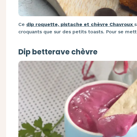
Ce
dip roquette, pistache et chèvre Chavroux
s
croquants que sur des petits toasts. Pour se mett
Dip betterave chèvre