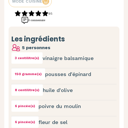
MODE CUISINE
0/5
0 commentaire
Les ingrédients
5 personnes
vinaigre balsamique
3 centilitre(s)
pousses d'épinard
150 gramme(s)
huile d'olive
8 centilitre(s)
poivre du moulin
6 pincée(s)
fleur de sel
6 pincée(s)