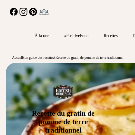
Ambassadeur
FACEBOOK
INSTAGRAM
PINTEREST
À la une
#PositiveFood
Recettes
D
Accueil
Le guide des recettes
Recette du gratin de pomme de terre traditionnel
Recette du gratin de
pomme de terre
traditionnel