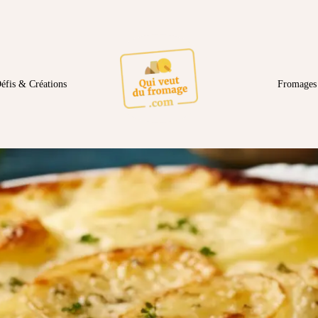
éfis & Créations
Fromages 