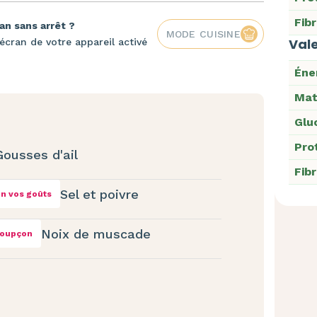
Fib
an sans arrêt ?
MODE CUISINE
Vale
écran de votre appareil activé
Éne
Mat
Glu
Pro
Gousses d'ail
Fib
Sel et poivre
n vos goûts
Noix de muscade
soupçon