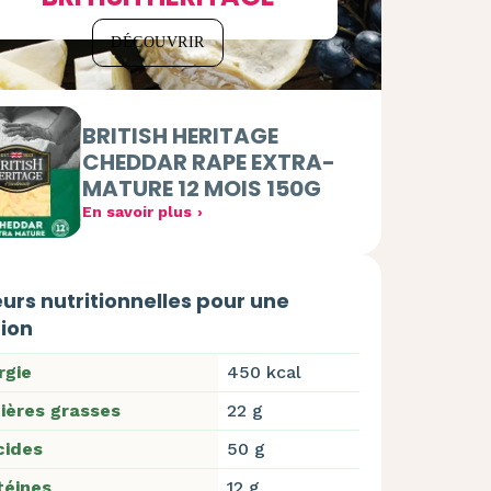
DÉCOUVRIR
BRITISH HERITAGE
CHEDDAR RAPE EXTRA-
MATURE 12 MOIS 150G
En savoir plus
urs nutritionnelles pour une
ion
rgie
450 kcal
ières grasses
22 g
cides
50 g
téines
12 g