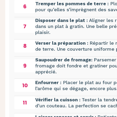
Tremper les pommes de terre :
Plo
6
pour qu’elles s’imprègnent des saveu
Disposer dans le plat :
Aligner les
7
dans un plat à gratin. Une belle pré
plaisir.
Verser la préparation :
Répartir le
8
de terre. Une couverture uniforme 
Saupoudrer de fromage:
Parsemer 
9
fromage doit fondre et gratiner pour
apprécié.
Enfourner :
Placer le plat au four p
10
l’arôme qui se dégage, encore plus
Vérifier la cuisson :
Tester la tend
11
d’un couteau. La perfection se cach
Laisser reposer et servir :
Patiente