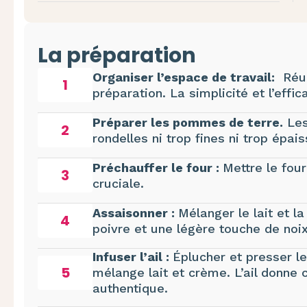
La préparation
Organiser l’espace de travail:
Réuni
1
préparation. La simplicité et l’effic
Préparer les pommes de terre.
Les
2
rondelles ni trop fines ni trop épai
Préchauffer le four :
Mettre le fou
3
cruciale.
Assaisonner :
Mélanger le lait et l
4
poivre et une légère touche de no
Infuser l’ail :
Éplucher et presser l
5
mélange lait et crème. L’ail donne c
authentique.