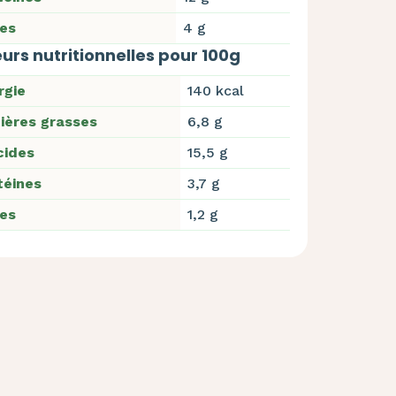
res
4 g
urs nutritionnelles pour 100g
rgie
140 kcal
ières grasses
6,8 g
cides
15,5 g
téines
3,7 g
res
1,2 g