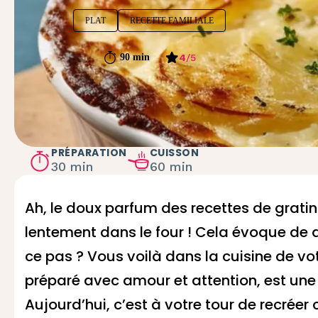
PLAT
RECETTE FAMILIALE
4
/
5
90 min
PRÉPARATION
CUISSON
30 min
60 min
Ah, le doux parfum des recettes de grati
lentement dans le four ! Cela évoque de d
ce pas ? Vous voilà dans la cuisine de v
préparé avec amour et attention, est une c
Aujourd’hui, c’est à votre tour de recré