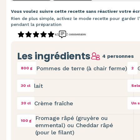
Vous voulez suivre cette recette sans réactiver votre écr
Rien de plus simple, activez le mode recette pour garder l'
pendant la préparation
2 commentaires
4/5
Les ingrédients
4 personnes
Pommes de terre (à chair ferme)
800 g
2
lait
30 cl
Selo
Crème fraîche
20 cl
Un 
Fromage râpé (gruyère ou
100 g
emmental) ou Cheddar râpé
(pour le filant)