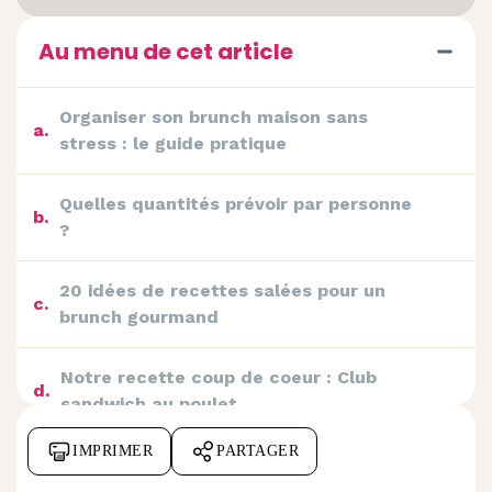
Au menu de cet article
Organiser son brunch maison sans
a
.
stress : le guide pratique
Quelles quantités prévoir par personne
b
.
?
20 idées de recettes salées pour un
c
.
brunch gourmand
Notre recette coup de coeur : Club
d
.
sandwich au poulet
IMPRIMER
PARTAGER
e
.
Tartines & toasts