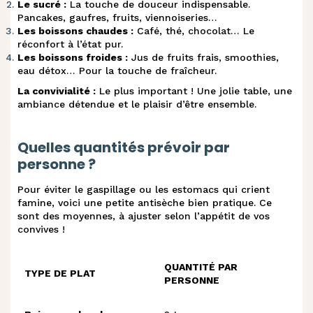
Le sucré :
La touche de douceur indispensable.
Pancakes, gaufres, fruits, viennoiseries…
Les boissons chaudes :
Café, thé, chocolat… Le
Gaufres salées aux poireaux et fromage
t
.
réconfort à l’état pur.
frais
Les boissons froides :
Jus de fruits frais, smoothies,
eau détox… Pour la touche de fraîcheur.
u
.
Croque-monsieur végétarien
La convivialité :
Le plus important ! Une jolie table, une
ambiance détendue et le plaisir d’être ensemble.
Croque-monsieur aux poireaux et
v
.
fromage frais
Quelles quantités prévoir par
personne ?
w
.
Sandwichs & bouchées originales
Pour éviter le gaspillage ou les estomacs qui crient
famine, voici une petite antisèche bien pratique. Ce
sont des moyennes, à ajuster selon l’appétit de vos
x
.
Bagel saumon et avocat
convives !
Sandwich avocat, betterave et fromage
y
.
QUANTITÉ PAR
TYPE DE PLAT
frais
PERSONNE