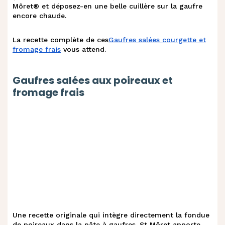
Môret® et déposez-en une belle cuillère sur la gaufre
encore chaude.
La recette complète de ces
Gaufres salées courgette et
fromage frais
vous attend.
Gaufres salées aux poireaux et
fromage frais
Une recette originale qui intègre directement la fondue
de poireaux dans la pâte à gaufres. St Môret apporte