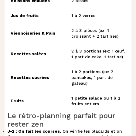
Mini chaussons au fromage de brebis et
Boissons chaudes
2 tasses
z
.
champignons
Jus de fruits
1 à 2 verres
{
.
Dip feta et yaourt grec
2 à 3 pièces (ex: 1
Viennoiseries & Pain
croissant + 2 tartines)
|
.
Cake olive, feta et poivrons
2 à 3 portions (ex: 1 œuf,
Recettes salées
1 part de cake, 1 tartine)
10 idées de recettes sucrées pour finir
}
.
en beauté
1 à 2 portions (ex: 2
Recettes sucrées
pancakes, 1 part de
~
.
Pain perdu brioché au fromage frais
gâteau)
.
Pain perdu au parmesan
1 petite salade ou 1 à 2
Fruits
fruits entiers
Le rétro-planning parfait pour
Pancakes maison sucrés-salés au
.
fromage frais
rester zen
J-2 : On fait les courses.
On vérifie les placards et on