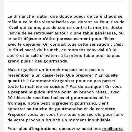
f
.
Avocado toast au fromage
Le dimanche matin, une douce odeur de café chaud se
mêle à celle des viennoiseries qui dorent au four. Pas de
g
.
Tartine avocat œuf mollet
réveil qui sonne, pas de course contre la montre. Juste
l’envie de se retrouver autour d’une table généreuse, où
le petit déjeuner s’étire paresseusement pour flirter
Tartine épinard, œuf mollet et fromage
avec le déjeuner. On connaît tous cette sensation : c’est
h
.
frais
le rituel sacré du brunch, ce moment convivial où le
sucré et le salé s’invitent à la même table pour le plus
grand plaisir des gourmands.
i
.
Toast de chèvre chaud à la figue
Mais organiser un brunch maison peut parfois
ressembler à un casse-tête. Que préparer ? En quelle
j
.
Bruschetta tomate et parmesan
quantité ? Comment s’organiser pour ne pas passer
toute la matinée en cuisine ? Pas de panique ! On vous
a préparé le guide ultime pour un brunch réussi, avec
k
.
Les œufs, star du brunch
30 idées de recettes faciles et gourmandes où le
fromage, notre petit ingrédient gourmand, vient
apporter sa touche de gourmandise et de caractère.
l
.
Œufs brouillés au fromage et ciboulette
Préparez-vous, on vous livre tous nos secrets pour faire
de votre prochain brunch un moment inoubliable.
Pour plus d'inspirations, découvrez aussi nos
meilleures
Œufs brouillés au fromage, asperges et