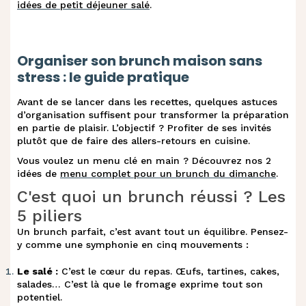
m
.
idées de petit déjeuner salé
.
avocat
Œufs cocotte aux asperges et cheddar
n
.
Organiser son brunch maison sans
en ramequin
stress : le guide pratique
Omelette au fromage frais, épinards et
Avant de se lancer dans les recettes, quelques astuces
o
.
d’organisation suffisent pour transformer la préparation
saucisse fumée
en partie de plaisir. L’objectif ? Profiter de ses invités
plutôt que de faire des allers-retours en cuisine.
Omelette aux pommes de terre, poivron
Vous voulez un menu clé en main ? Découvrez nos 2
p
.
et fromage frais
idées de
menu complet pour un brunch du dimanche
.
C'est quoi un brunch réussi ? Les
q
.
Gaufres & croque-monsieurs salés
5 piliers
Un brunch parfait, c’est avant tout un équilibre. Pensez-
y comme une symphonie en cinq mouvements :
r
.
Gaufre au fromage, jambon et œuf
Le salé :
C’est le cœur du repas. Œufs, tartines, cakes,
Gaufres salées courgette et fromage
salades… C’est là que le fromage exprime tout son
s
.
potentiel.
frais