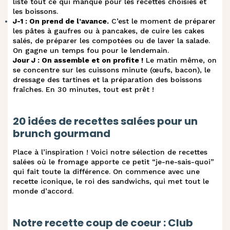
liste tout ce qui manque pour les recettes choisies et
Gaufres salées à la crème et fromage
.
les boissons.
frais
J-1 : On prend de l’avance.
C’est le moment de préparer
les pâtes à gaufres ou à pancakes, de cuire les cakes
salés, de préparer les compotées ou de laver la salade.
Banana bread aux myrtilles et fromage
On gagne un temps fou pour le lendemain.
.
frais
Jour J : On assemble et on profite !
Le matin même, on
se concentre sur les cuissons minute (œufs, bacon), le
dressage des tartines et la préparation des boissons
.
Banana bread, glaçage au fromage frais
fraîches. En 30 minutes, tout est prêt !
Bol de fruits aux céréales et fromage
20 idées de recettes salées pour un
.
frais
brunch gourmand
Place à l’inspiration ! Voici notre sélection de recettes
Tartines aux figues, miel et fromage
.
salées où le fromage apporte ce petit “je-ne-sais-quoi”
frais
qui fait toute la différence. On commence avec une
recette iconique, le roi des sandwichs, qui met tout le
monde d’accord.
Brunch des beaux jours au fromage aux
.
noix
Notre recette coup de coeur : Club