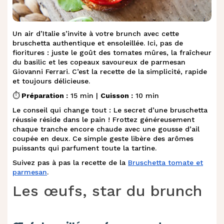
Un air d’Italie s’invite à votre brunch avec cette
bruschetta authentique et ensoleillée. Ici, pas de
fioritures : juste le goût des tomates mûres, la fraîcheur
du basilic et les copeaux savoureux de parmesan
Giovanni Ferrari. C’est la recette de la simplicité, rapide
et toujours délicieuse.
⏱️
Préparation :
15 min |
Cuisson :
10 min
Le conseil qui change tout : Le secret d’une bruschetta
réussie réside dans le pain ! Frottez généreusement
chaque tranche encore chaude avec une gousse d’ail
coupée en deux. Ce simple geste libère des arômes
puissants qui parfument toute la tartine.
Suivez pas à pas la recette de la
Bruschetta tomate et
parmesan
.
Les œufs, star du brunch