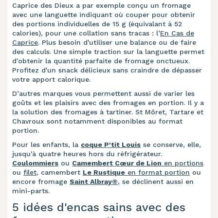
Caprice des Dieux a par exemple conçu un fromage
avec une languette indiquant où couper pour obtenir
des portions individuelles de 15 g (équivalant à 52
calories), pour une collation sans tracas : l’
En Cas de
Caprice
. Plus besoin d'utiliser une balance ou de faire
des calculs. Une simple traction sur la languette permet
d'obtenir la quantité parfaite de fromage onctueux.
Profitez d'un snack délicieux sans craindre de dépasser
votre apport calorique.
D’autres marques vous permettent aussi de varier les
goûts et les plaisirs avec des fromages en portion. Il y a
la solution des fromages à tartiner. St Môret, Tartare et
Chavroux sont notamment disponibles au format
portion.
Pour les enfants, la
coque P'tit Louis
se conserve, elle,
jusqu'à quatre heures hors du réfrigérateur.
Coulommiers
ou
Camembert Cœur de Lion
en portions
ou
filet
, camembert
Le Rustique
en format portion
ou
encore fromage
Saint Albray®
, se déclinent aussi en
mini-parts.
5 idées d'encas sains avec des