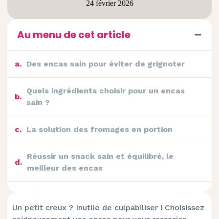
24 février 2026
Au menu de cet article
a
.
Des encas sain pour éviter de grignoter
Quels ingrédients choisir pour un encas
b
.
sain ?
c
.
La solution des fromages en portion
Réussir un snack sain et équilibré, le
d
.
meilleur des encas
Idées d’encas sain pour les sportifs et
e
.
les travailleurs actifs
Un petit creux ? Inutile de culpabiliser ! Choisissez