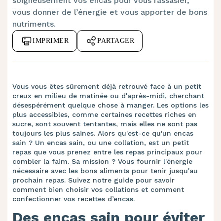
soigneusement vos encas pour vous rassasier,
vous donner de l’énergie et vous apporter de bons
Comment intégrer les encas dans une
f
.
nutriments.
routine alimentaire ?
IMPRIMER
PARTAGER
Comment éviter les sucres ajoutés dans
g
.
vos encas ?
Vous vous êtes sûrement déjà retrouvé face à un petit
creux en milieu de matinée ou d'après-midi, cherchant
désespérément quelque chose à manger. Les options les
plus accessibles, comme certaines recettes riches en
sucre, sont souvent tentantes, mais elles ne sont pas
toujours les plus saines. Alors qu'est-ce qu'un encas
sain ? Un encas sain, ou une collation, est un petit
repas que vous prenez entre les repas principaux pour
combler la faim. Sa mission ? Vous fournir l'énergie
nécessaire avec les bons aliments pour tenir jusqu'au
prochain repas. Suivez notre guide pour savoir
comment bien choisir vos collations et comment
confectionner vos recettes d’encas.
Des encas sain pour éviter