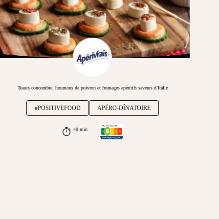
Toasts concombre, houmous de poivron et fromages apéritifs saveurs d’Italie
#POSITIVEFOOD
APÉRO-DÎNATOIRE
40 min