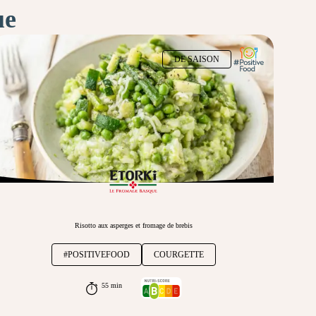
ue
DE SAISON
Risotto aux asperges et fromage de brebis
#POSITIVEFOOD
COURGETTE
55 min