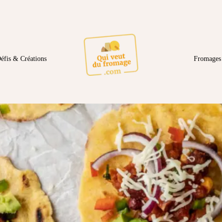
éfis & Créations
Fromages 