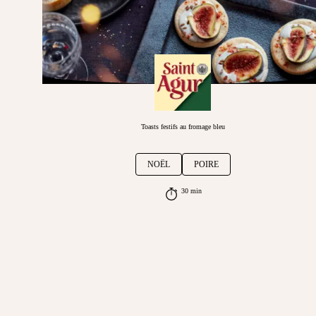
Toasts festifs au fromage bleu
NOËL
POIRE
30 min