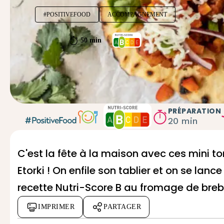
#POSITIVEFOOD
ACCOMPAGNEMENT
50 min
PRÉPARATION
20 min
C'est la fête à la maison avec ces mini to
Etorki
! On enfile son tablier et on se lan
recette Nutri-Score B au
fromage de breb
IMPRIMER
PARTAGER