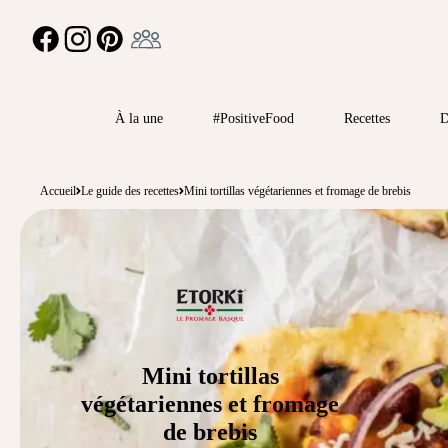
Ambassadeur
FACEBOOK
INSTAGRAM
PINTEREST
À la une
#PositiveFood
Recettes
D
Accueil
Le guide des recettes
Mini tortillas végétariennes et fromage de brebis
Mini tortillas
végétariennes et fromage
de brebis