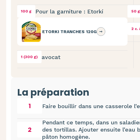
Pour la garniture : Etorki
100 g
50 g
2 c. 
ETORKI TRANCHES 120G
avocat
1 (300 g)
La préparation
1
Faire bouillir dans une casserole l’e
Pendant ce temps, dans un saladier
2
des tortillas. Ajouter ensuite l’eau
pâton homogène.