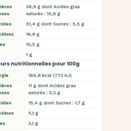
ières
36,9 g dont Acides gras
sses
saturés : 10,8 g
cides
51,4 g dont Sucres : 5,5 g
téines
16,9 g
res
10,5 g
1 g
urs nutritionnelles pour 100g
rgie
184,9 kcal (773 kJ)
ières
11 g dont Acides gras
sses
saturés : 3,2 g
cides
15,4 g dont Sucres : 1,7 g
téines
5,1 g
res
3,1 g