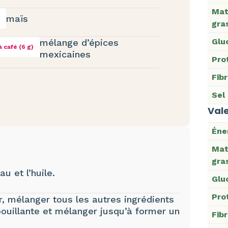
Mat
maïs
gra
Glu
mélange d’épices
à café (6 g)
mexicaines
Pro
Fib
Sel
Vale
Éne
Mat
gra
au et l’huile.
Glu
Pro
, mélanger tous les autres ingrédients
 bouillante et mélanger jusqu’à former un
Fib