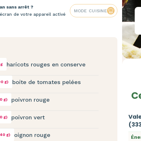
an sans arrêt ?
MODE CUISINE
écran de votre appareil activé
haricots rouges en conserve
 g
boite de tomates pelées
00 g)
Ce
poivron rouge
00 g)
Vale
poivron vert
00 g)
(33
oignon rouge
(40 g)
Éne