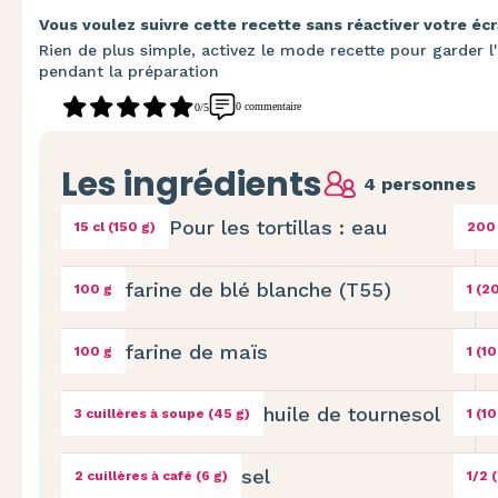
Vous voulez suivre cette recette sans réactiver votre écr
Rien de plus simple, activez le mode recette pour garder l'
pendant la préparation
0 commentaire
0/5
Les ingrédients
4 personnes
Pour les tortillas : eau
15 cl (150 g)
200
farine de blé blanche (T55)
100 g
1 (2
farine de maïs
100 g
1 (1
huile de tournesol
3 cuillères à soupe (45 g)
1 (1
sel
2 cuillères à café (6 g)
1/2 