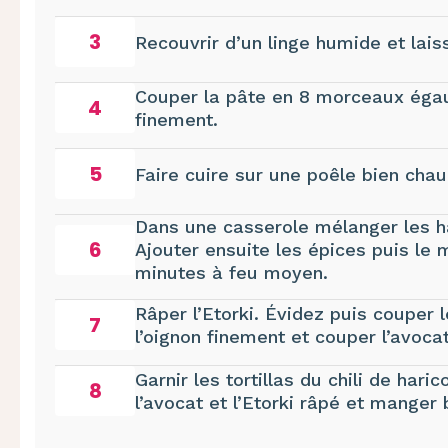
3
Recouvrir d’un linge humide et lais
Couper la pâte en 8 morceaux égaux
4
finement.
5
Faire cuire sur une poêle bien cha
Dans une casserole mélanger les ha
6
Ajouter ensuite les épices puis le 
minutes à feu moyen.
Râper l’Etorki. Évidez puis couper 
7
l’oignon finement et couper l’avoca
Garnir les tortillas du chili de haric
8
l’avocat et l’Etorki râpé et manger