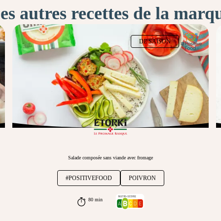
es autres recettes de la marq
DE SAISON
Salade composée sans viande avec fromage
#POSITIVEFOOD
POIVRON
80 min