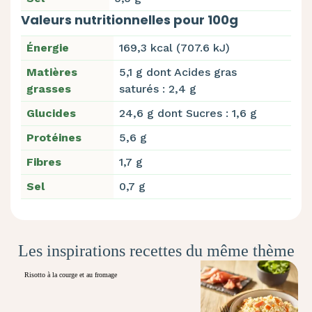
Valeurs nutritionnelles pour 100g
Énergie
169,3 kcal (707.6 kJ)
Matières
5,1 g dont Acides gras
grasses
saturés : 2,4 g
Glucides
24,6 g dont Sucres : 1,6 g
Protéines
5,6 g
Fibres
1,7 g
Sel
0,7 g
Les inspirations recettes du même thème
Risotto à la courge et au fromage