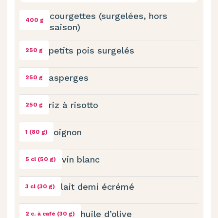
courgettes (surgelées, hors
400 g
saison)
petits pois surgelés
250 g
asperges
250 g
riz à risotto
250 g
oignon
1 (80 g)
vin blanc
5 cl (50 g)
lait demi écrémé
3 cl (30 g)
huile d’olive
2 c. à café (30 g)