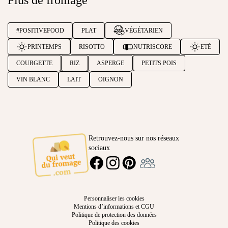
Plus de fromage
#POSITIVEFOOD
PLAT
VÉGÉTARIEN
PRINTEMPS
RISOTTO
NUTRISCORE
ETÉ
COURGETTE
RIZ
ASPERGE
PETITS POIS
VIN BLANC
LAIT
OIGNON
Retrouvez-nous sur nos réseaux
sociaux
Ambassadeur
FACEBOOK
INSTAGRAM
PINTEREST
Personnaliser les cookies
Mentions d’informations et CGU
Politique de protection des données
Politique des cookies