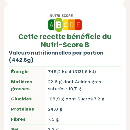
Cette recette bénéficie du
Nutri-Score B
Valeurs nutritionnelles par portion
(442,6g)
Énergie
749,2 kcal (3131,6 kJ)
Matières
22,6 g dont Acides gras
grasses
saturés : 10,7 g
Glucides
108,9 g dont Sucres 7,2 g
Protéines
24,8 g
Fibres
7,5 g
Sel
3,3 g