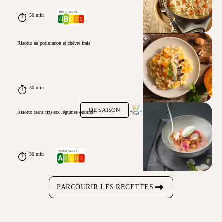
50 min
Risotto au potimarron et chèvre frais
30 min
DE SAISON
Risotto (sans riz) aux légumes oubliés
30 min
PARCOURIR LES RECETTES