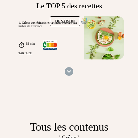
Le TOP 5 des recettes
DE SAISON
1. Crêpes aux épinards et tartinade végétale aux
herbes de Provence
55 min
TARTARE
Tous les contenus
"Crêpe"