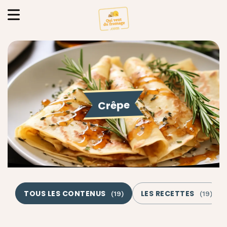
Crêpe
TOUS LES CONTENUS
LES RECETTES
(
19
)
(
19
)