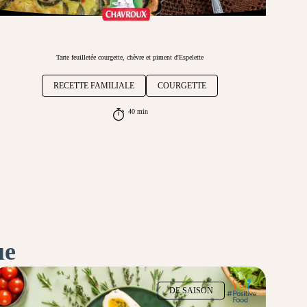
Tarte feuilletée courgette, chèvre et piment d'Espelette
RECETTE FAMILIALE
COURGETTE
40 min
ue
DE SAISON