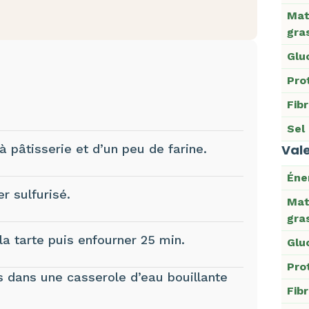
Mat
gra
Glu
Pro
Fib
Sel
 à pâtisserie et d’un peu de farine.
Vale
Éne
r sulfurisé.
Mat
gra
la tarte puis enfourner 25 min.
Glu
Pro
s dans une casserole d’eau bouillante
Fib