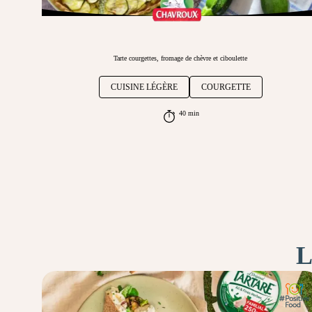
Tarte courgettes, fromage de chèvre et ciboulette
CUISINE LÉGÈRE
COURGETTE
40 min
L