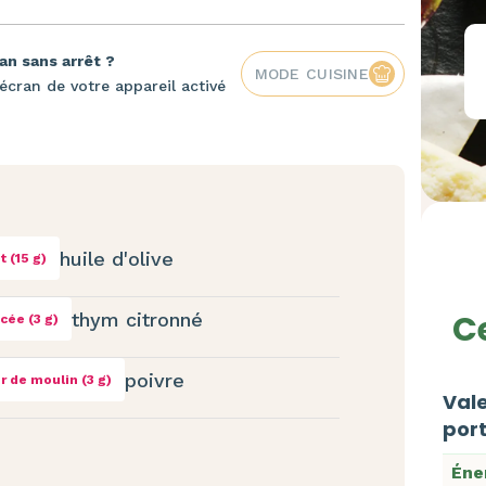
an sans arrêt ?
MODE CUISINE
écran de votre appareil activé
huile d'olive
et (15 g)
Ce
thym citronné
ncée (3 g)
poivre
ur de moulin (3 g)
Vale
port
Éne