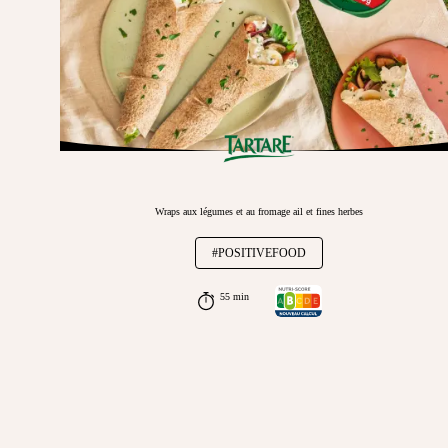
Wraps aux légumes et au fromage ail et fines herbes
#POSITIVEFOOD
55 min