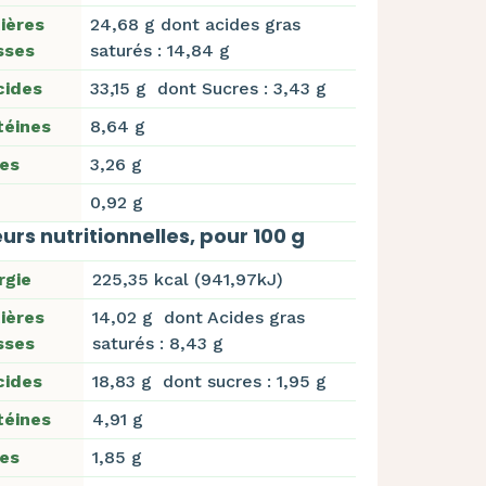
ières
24,68 g dont acides gras
sses
saturés : 14,84 g
cides
33,15 g dont Sucres : 3,43 g
téines
8,64 g
res
3,26 g
0,92 g
urs nutritionnelles, pour 100 g
rgie
225,35 kcal (941,97kJ)
ières
14,02 g dont Acides gras
sses
saturés : 8,43 g
cides
18,83 g dont sucres : 1,95 g
téines
4,91 g
res
1,85 g