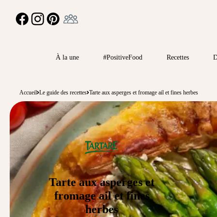
Ambassadeur
FACEBOOK
INSTAGRAM
PINTEREST
À la une
#PositiveFood
Recettes
D
Accueil
Le guide des recettes
Tarte aux asperges et fromage ail et fines herbes
Tarte aux asperges et
fromage ail et fines
herbes