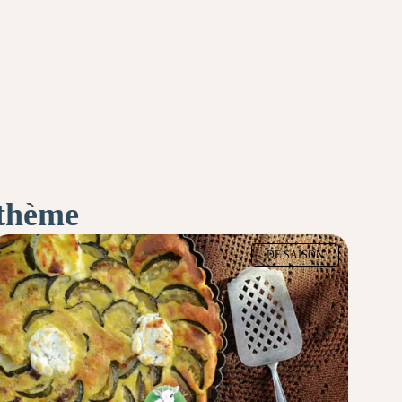
 thème
DE SAISON