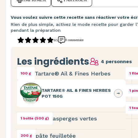
Vous voulez suivre cette recette sans réactiver votre écr
Rien de plus simple, activez le mode recette pour garder l'
pendant la préparation
0 commentaire
0/5
Les ingrédients
4 personnes
Tartare® Ail & Fines Herbes
100 g
1 fil
TARTARE® AIL & FINES HERBES
1 pi
POT 150G
1 to
asperges vertes
1 botte (500 g)
pâte feuilletée
200 g