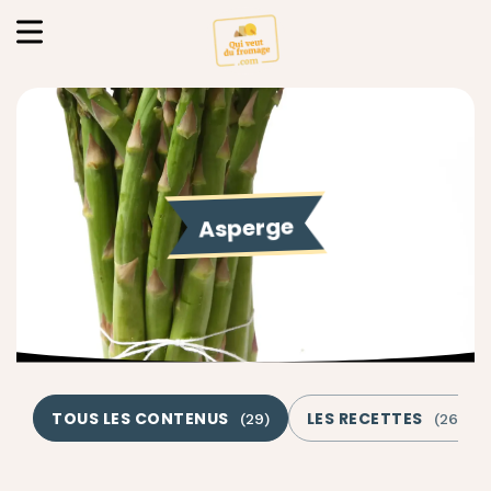
Asperge
TOUS LES CONTENUS
LES RECETTES
(
29
)
(
26
)