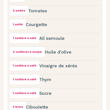
Tomates
2 unités
Courgette
1 unité
Ail semoule
1 cuillère à café
Huile d'olive
2 cuillères à soupe
Vinaigre de xérès
1 cuillère à café
Thym
1 cuillère à café
Sucre
1 cuillère à café
Ciboulette
3 brins