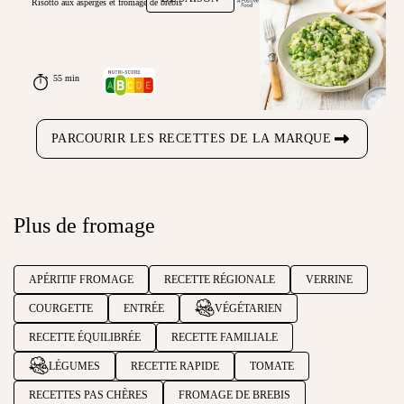
Risotto aux asperges et fromage de brebis
55 min
PARCOURIR LES RECETTES DE LA MARQUE
Plus de fromage
APÉRITIF FROMAGE
RECETTE RÉGIONALE
VERRINE
COURGETTE
ENTRÉE
VÉGÉTARIEN
RECETTE ÉQUILIBRÉE
RECETTE FAMILIALE
LÉGUMES
RECETTE RAPIDE
TOMATE
RECETTES PAS CHÈRES
FROMAGE DE BREBIS