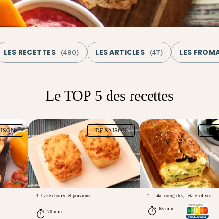
LES RECETTES
LES ARTICLES
LES FROM
(
490
)
(
47
)
Le TOP 5 des recettes
AISON
DE SAISON
DE 
3. Cake chorizo et poivrons
4. Cake courgettes, feta et olives
65 min
70 min