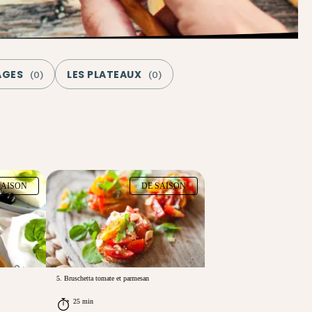
AGES
LES PLATEAUX
(
0
)
(
0
)
SAISON
DE SAISON
5. Bruschetta tomate et parmesan
25 min