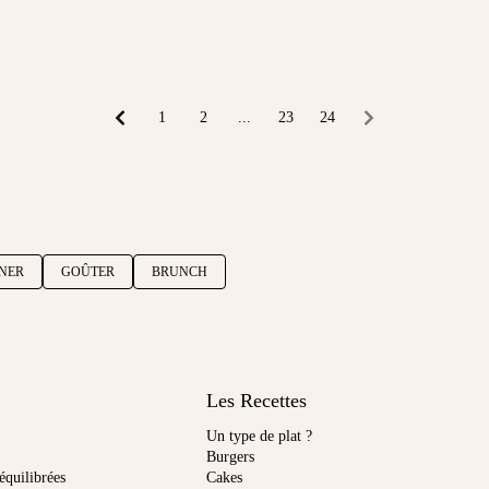
1
2
...
23
24
UNER
GOÛTER
BRUNCH
Les Recettes
Un type de plat ?
Burgers
équilibrées
Cakes