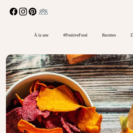
Ambassadeur
FACEBOOK
INSTAGRAM
PINTEREST
À la une
#PositiveFood
Recettes
D