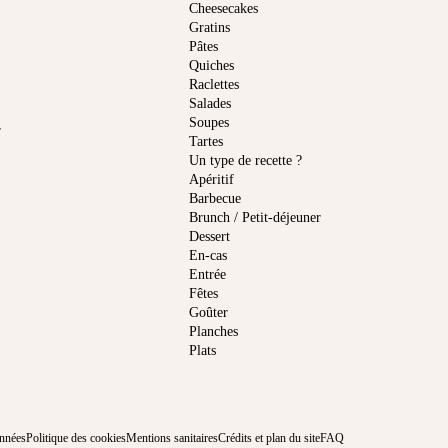
Cheesecakes
Gratins
Pâtes
Quiches
Raclettes
Salades
Soupes
r
Tartes
Un type de recette ?
Apéritif
Barbecue
Brunch / Petit-déjeuner
Dessert
En-cas
Entrée
Fêtes
Goûter
Planches
Plats
onnées
Politique des cookies
Mentions sanitaires
Crédits et plan du site
FAQ