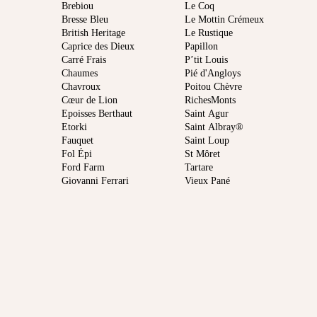
Brebiou
Le Coq
Bresse Bleu
Le Mottin Crémeux
British Heritage
Le Rustique
Caprice des Dieux
Papillon
Carré Frais
P’tit Louis
Chaumes
Pié d'Angloys
Chavroux
Poitou Chèvre
Cœur de Lion
RichesMonts
Epoisses Berthaut
Saint Agur
Etorki
Saint Albray®
Fauquet
Saint Loup
Fol Épi
St Môret
Ford Farm
Tartare
Giovanni Ferrari
Vieux Pané