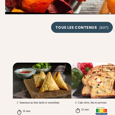
TOUS LES CONTENUS
(
537
)
DE SAISON
DE S
1. Samoussa au thon facile et croustillant
2. Cake olive, feta et poivrons
55 min
35 min