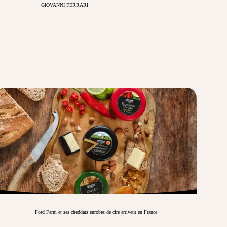
GIOVANNI FERRARI
Ford Farm et ses cheddars enrobés de cire arrivent en France