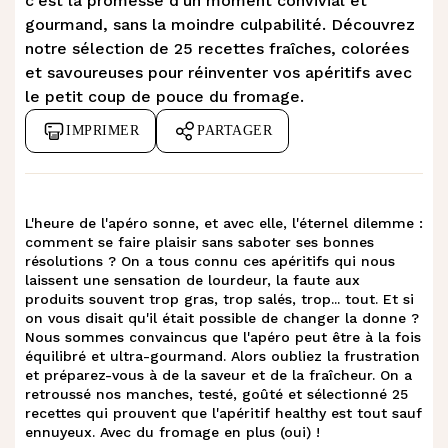
c'est la promesse d'un moment convivial et
Toasts concombre, houmous de poivron
f
.
gourmand, sans la moindre culpabilité. Découvrez
et petits fromage saveurs d’Italie
notre sélection de 25 recettes fraîches, colorées
et savoureuses pour réinventer vos apéritifs avec
Billes à la tartinade végétale ail et fines
le petit coup de pouce du fromage.
g
.
herbes
IMPRIMER
PARTAGER
Toasts de panais rôtis et fromage frais
h
.
aux saveurs provençales
L'heure de l'apéro sonne, et avec elle, l'éternel dilemme :
Dips et sauces légères pour tremper vos
comment se faire plaisir sans saboter ses bonnes
i
.
résolutions ? On a tous connu ces apéritifs qui nous
crudités
laissent une sensation de lourdeur, la faute aux
produits souvent trop gras, trop salés, trop... tout. Et si
on vous disait qu'il était possible de changer la donne ?
j
.
Tzatziki au fromage frais
Nous sommes convaincus que l'apéro peut être à la fois
équilibré et ultra-gourmand. Alors oubliez la frustration
et préparez-vous à de la saveur et de la fraîcheur. On a
Guacamole de patate douce et
k
.
retroussé nos manches, testé, goûté et sélectionné 25
crackers aux céréales
recettes qui prouvent que l'apéritif healthy est tout sauf
ennuyeux. Avec du fromage en plus (oui) !