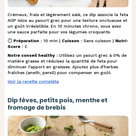
Crémeux, frais et légèrement salé, ce dip associe la feta
AOP Islos au yaourt grec pour une texture onctueuse et
un goût irrésistible. En 10 minutes chrono, vous avez
une sauce parfaite pour vos légumes croquants.
⏱️
Préparation
: 10 min |
Cuisson
: Sans cuisson |
Nutri-
Score
: C
Notre conseil healthy
: Utilisez un yaourt grec à 0% de
matière grasse et réduisez la quantité de feta pour
diminuer l'apport en graisses. Ajoutez plus d'herbes
fraîches (aneth, persil) pour compenser en goût.
Voir la recette complète
Dip fèves, petits pois, menthe et
fromage de brebis