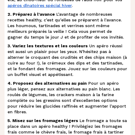
s
.
Melon, pastèque et billes de St Moret
apéros dînatoires spécial hiver
.
2. Préparez à l'avance
L'avantage de nombreuses
recettes healthy, c'est qu'elles se préparent à l'avance.
Brochettes de poires, chorizo et
t
.
Les houmous, tartinades et verrines sont même
fromage
meilleurs préparés la veille ! Cela vous permet de
gagner du temps le jour J et de profiter de vos invités.
Brochette apéro aux abricots, fromage
3. Variez les textures et les couleurs
Un apéro réussi
u
.
est aussi un plaisir pour les yeux. N'hésitez pas à
et romarin
alterner le croquant des crudités et des chips maison (à
cuire au four !), le crémeux des dips et des tartinades,
et le fondant des fromages. Jouez sur les couleurs pour
v
.
Bouchées et toasts gourmands
un buffet visuel et appétissant.
4. Proposez des alternatives au pain
Pour un apéro
w
.
Tartelette filo, épinard et feta
plus léger, pensez aux alternatives au pain blanc. Les
roulés de légumes, les crackers maison à la farine
complète ou les gressins sont d'excellentes options
Bruschetta de figues et petit fromage
x
.
pour réduire les glucides raffinés et augmenter l'apport
apéritif au chèvre
en fibres.
5. Misez sur les fromages légers
Le fromage a toute sa
Mini tortillas végétariennes et fromage
place dans un apéro healthy ! Privilégiez les fromages
y
.
frais comme le chèvre frais, le fromage frais à tartiner
de brebis