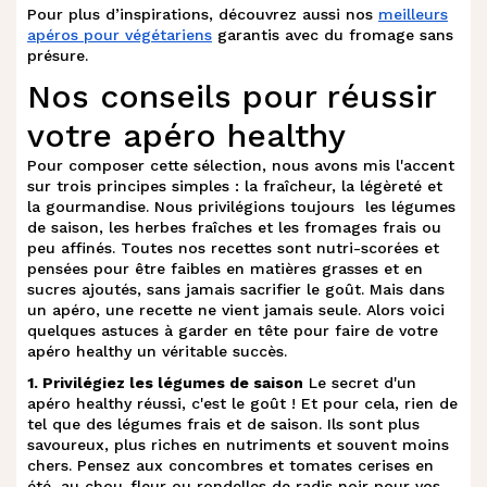
l
.
Dip feta crémeux
Pour plus d’inspirations, découvrez aussi nos
meilleurs
apéros pour végétariens
garantis avec du fromage sans
présure.
Dip fèves, petits pois, menthe et
m
.
Nos conseils pour réussir
fromage de brebis
votre apéro healthy
Verrines et soupes froides : la fraîcheur
Pour composer cette sélection, nous avons mis l'accent
n
.
à l'honneur
sur trois principes simples : la fraîcheur, la légèreté et
la gourmandise. Nous privilégions toujours les légumes
de saison, les herbes fraîches et les fromages frais ou
o
.
Gaspacho de concombre
peu affinés. Toutes nos recettes sont nutri-scorées et
pensées pour être faibles en matières grasses et en
sucres ajoutés, sans jamais sacrifier le goût. Mais dans
p
.
Verrine au pesto, brocoli et fromage
un apéro, une recette ne vient jamais seule. Alors voici
quelques astuces à garder en tête pour faire de votre
apéro healthy un véritable succès.
q
.
Verrines de fanes et radis au fromage
1. Privilégiez les légumes de saison
Le secret d'un
apéro healthy réussi, c'est le goût ! Et pour cela, rien de
Brochettes apéritives : colorées et
tel que des légumes frais et de saison. Ils sont plus
r
.
conviviales
savoureux, plus riches en nutriments et souvent moins
chers. Pensez aux concombres et tomates cerises en
été, au chou-fleur ou rondelles de radis noir pour vos