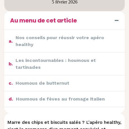
5 février 2026
Au menu de cet article
Nos conseils pour réussir votre apéro
a
.
healthy
Les incontournables : houmous et
b
.
tartinades
c
.
Houmous de butternut
d
.
Houmous de fèves au fromage italien
e
.
Trio de tartinades au fromage frais
Marre des chips et biscuits salés ? L'apéro healthy,