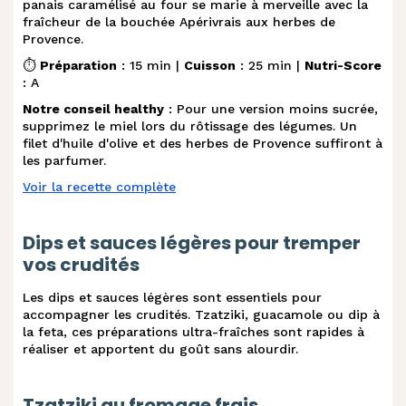
panais caramélisé au four se marie à merveille avec la
fraîcheur de la bouchée Apérivrais aux herbes de
Provence.
⏱️
Préparation
: 15 min |
Cuisson
: 25 min |
Nutri-Score
: A
Notre conseil healthy
: Pour une version moins sucrée,
supprimez le miel lors du rôtissage des légumes. Un
filet d'huile d'olive et des herbes de Provence suffiront à
les parfumer.
Voir la recette complète
Dips et sauces légères pour tremper
vos crudités
Les dips et sauces légères sont essentiels pour
accompagner les crudités. Tzatziki, guacamole ou dip à
la feta, ces préparations ultra-fraîches sont rapides à
réaliser et apportent du goût sans alourdir.
Tzatziki au fromage frais