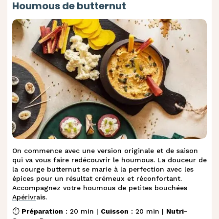
.
Cake poivron et courgette
Houmous de butternut
.
Cake Feta-Tomates séchées
On commence avec une version originale et de saison
qui va vous faire redécouvrir le houmous. La douceur de
la courge butternut se marie à la perfection avec les
épices pour un résultat crémeux et réconfortant.
A
ccompagnez votre houmous de petites bouchées
Apérivr
ais.
⏱️
Préparation
: 20 min |
Cuisson
: 20 min |
Nutri-