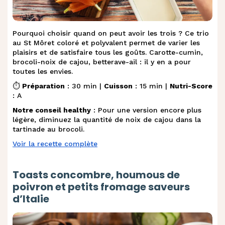
Pourquoi choisir quand on peut avoir les trois ? Ce trio
au St Môret coloré et polyvalent permet de varier les
plaisirs et de satisfaire tous les goûts. Carotte-cumin,
brocoli-noix de cajou, betterave-ail : il y en a pour
toutes les envies.
⏱️
Préparation
: 30 min |
Cuisson
: 15 min |
Nutri-Score
: A
Notre conseil healthy
: Pour une version encore plus
légère, diminuez la quantité de noix de cajou dans la
tartinade au brocoli.
Voir la recette complète
Toasts concombre, houmous de
poivron et petits fromage saveurs
d’Italie