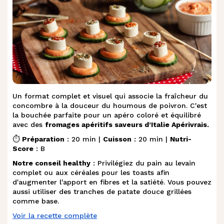
Un format comple
t et visuel qui associe la fraîcheur du
concombre à la douceur du houmous de poivron. C'est
la bouchée parfaite pour un apéro coloré et équilibré
avec des
fromages apéritifs saveurs d’Italie Apérivrais.
⏱️
Préparation
: 20 min |
Cuisson
: 20 min |
Nutri-
Score
: B
Notre conseil healthy
: Privilégiez du pain au levain
complet ou aux céréales pour les toasts afin
d'augmenter l'apport en fibres et la satiété. Vous pouvez
aussi utiliser des tranches de patate douce grillées
comme base.
Voir la recette complète