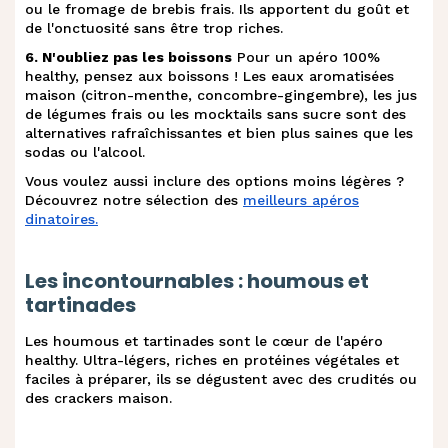
ou le fromage de brebis frais. Ils apportent du goût et
de l'onctuosité sans être trop riches.
z
.
Roulés et wraps légers
6. N'oubliez pas les boissons
Pour un apéro 100%
healthy, pensez aux boissons ! Les eaux aromatisées
maison (citron-menthe, concombre-gingembre), les jus
{
.
Crudités, gressins et chips maison
de légumes frais ou les mocktails sans sucre sont des
alternatives rafraîchissantes et bien plus saines que les
sodas ou l'alcool.
Gressins maison, crudités et dip au
|
.
Vous voulez aussi inclure des options moins légères ?
fromage ail et fines herbes
Découvrez notre sélection des
meilleurs apéros
dinatoires.
Chips de sarrasin, carotte et potimarron
}
.
et fromage frais au bleu
Les incontournables : houmous et
tartinades
Rillettes de poisson : protéines et
~
.
oméga-3
Les houmous et tartinades sont le cœur de l'apéro
healthy. Ultra-légers, riches en protéines végétales et
faciles à préparer, ils se dégustent avec des crudités ou
.
Cakes salés à partager
des crackers maison.