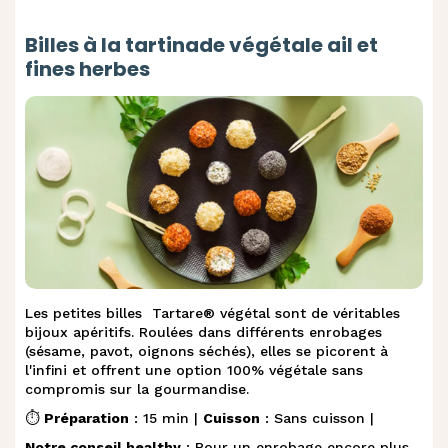
Billes à la tartinade végétale ail et
fines herbes
Les petites billes Tart
are® végétal
sont de véritables
bijoux apéritifs. Roulées dans différents enrobages
(sésame, pavot, oignons séchés), elles se picorent à
l'infini et offrent une option 100% végétale sans
compromis sur la gourmandise.
⏱️
Préparation
: 15 min |
Cuisson
: Sans cuisson |
Notre conseil healthy
: Pour un enrobage encore plus