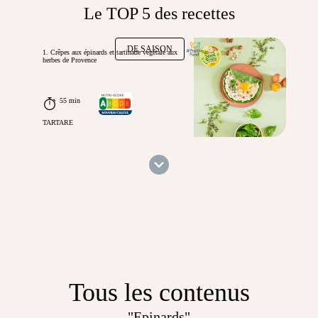
Le TOP 5 des recettes
DE SAISON
1. Crêpes aux épinards et tartinade végétale aux
herbes de Provence
55 min
TARTARE
Tous les contenus
"Epinards"