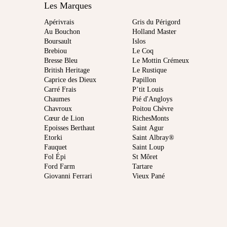
Les Marques
Apérivrais
Gris du Périgord
Au Bouchon
Holland Master
Boursault
Islos
Brebiou
Le Coq
Bresse Bleu
Le Mottin Crémeux
British Heritage
Le Rustique
Caprice des Dieux
Papillon
Carré Frais
P’tit Louis
Chaumes
Pié d'Angloys
Chavroux
Poitou Chèvre
Cœur de Lion
RichesMonts
Epoisses Berthaut
Saint Agur
Etorki
Saint Albray®
Fauquet
Saint Loup
Fol Épi
St Môret
Ford Farm
Tartare
Giovanni Ferrari
Vieux Pané