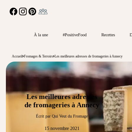
Ambassadeur
FACEBOOK
INSTAGRAM
PINTEREST
À la une
#PositiveFood
Recettes
D
Accueil
Fromages & Terroirs
Les meilleures adresses de fromageries à Annecy
Les meilleures adresses
de fromageries à Annecy
Écrit par Qui Veut du Fromage
15 novembre 2021