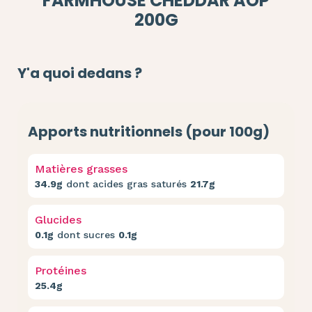
FARMHOUSE CHEDDAR AOP
200G
Y'a quoi dedans ?
Apports nutritionnels (pour 100g)
Matières grasses
34.9g
dont acides gras saturés
21.7g
Glucides
0.1g
dont sucres
0.1g
Protéines
25.4g