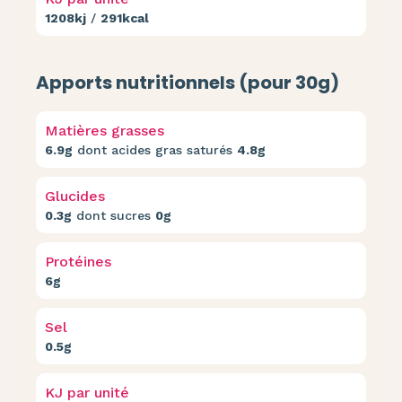
1208kj
/
291kcal
Apports nutritionnels (pour 30g)
Matières grasses
6.9g
dont acides gras saturés
4.8g
Glucides
0.3g
dont sucres
0g
Protéines
6g
Sel
0.5g
KJ par unité