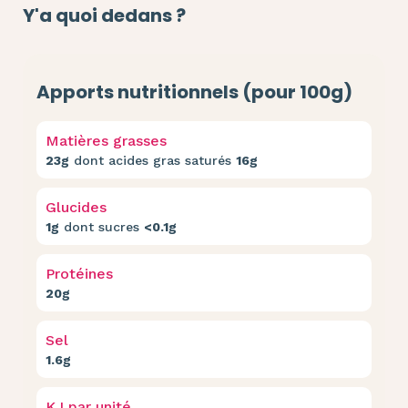
Y'a quoi dedans ?
Apports nutritionnels (pour 100g)
Matières grasses
23g
dont acides gras saturés
16g
Glucides
1g
dont sucres
<0.1g
Protéines
20g
Sel
1.6g
KJ par unité