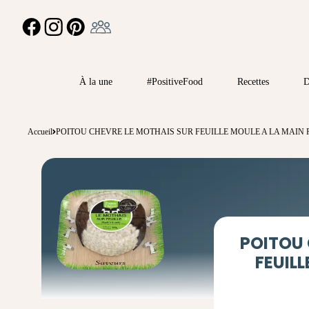
Ambassadeur
FACEBOOK
INSTAGRAM
PINTEREST
À la une
#PositiveFood
Recettes
D
Accueil
POITOU CHEVRE LE MOTHAIS SUR FEUILLE MOULE A LA MAIN 
POITOU 
FEUILL