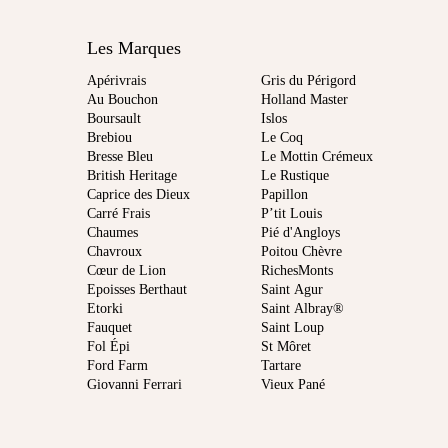
Les Marques
Apérivrais
Gris du Périgord
Au Bouchon
Holland Master
Boursault
Islos
Brebiou
Le Coq
Bresse Bleu
Le Mottin Crémeux
British Heritage
Le Rustique
Caprice des Dieux
Papillon
Carré Frais
P’tit Louis
Chaumes
Pié d'Angloys
Chavroux
Poitou Chèvre
Cœur de Lion
RichesMonts
Epoisses Berthaut
Saint Agur
Etorki
Saint Albray®
Fauquet
Saint Loup
Fol Épi
St Môret
Ford Farm
Tartare
Giovanni Ferrari
Vieux Pané