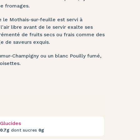
de fromages.
 le Mothais-sur-feuille est servi à
air libre avant de le servir exalte ses
agrémenté de fruits secs ou frais comme des
ge de saveurs exquis.
umur-Champigny ou un blanc Pouilly fumé,
isettes.
Glucides
0.7g
dont sucres
0g