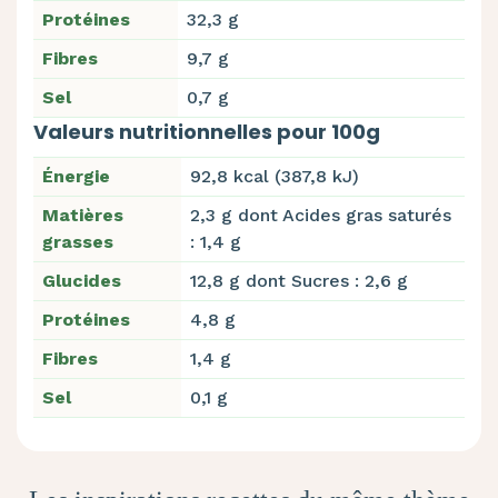
Protéines
32,3 g
Fibres
9,7 g
Sel
0,7 g
Valeurs nutritionnelles pour 100g
Énergie
92,8 kcal (387,8 kJ)
Matières
2,3 g dont Acides gras saturés
grasses
: 1,4 g
Glucides
12,8 g dont Sucres : 2,6 g
Protéines
4,8 g
Fibres
1,4 g
Sel
0,1 g