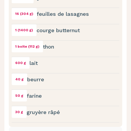
feuilles de lasagnes
16 (304 g)
courge butternut
1 (1400 g)
thon
1 boîte (112 g)
lait
600 g
beurre
40 g
farine
50 g
gruyère râpé
30 g