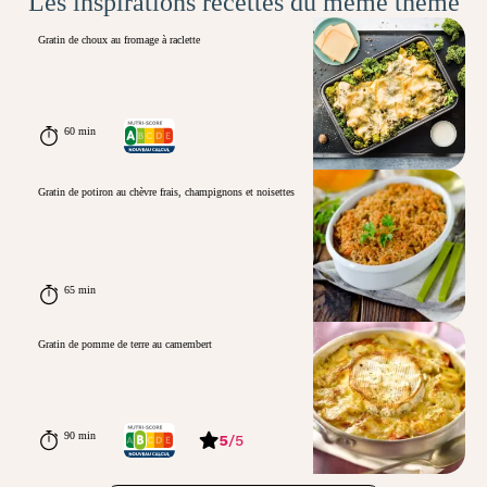
Les inspirations recettes du même thème
Gratin de choux au fromage à raclette
60 min
Gratin de potiron au chèvre frais, champignons et noisettes
65 min
Gratin de pomme de terre au camembert
90 min
5
/
5