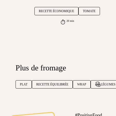
RECETTE ÉCONOMIQUE
TOMATE
20 min
Plus de fromage
PLAT
RECETTE ÉQUILIBRÉE
WRAP
LÉGUMES
#PositiveFood