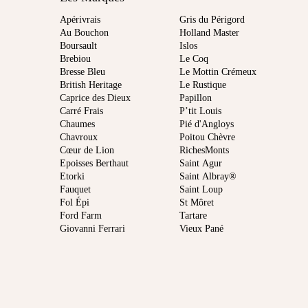
Apérivrais
Gris du Périgord
Au Bouchon
Holland Master
Boursault
Islos
Brebiou
Le Coq
Bresse Bleu
Le Mottin Crémeux
British Heritage
Le Rustique
Caprice des Dieux
Papillon
Carré Frais
P’tit Louis
Chaumes
Pié d'Angloys
Chavroux
Poitou Chèvre
Cœur de Lion
RichesMonts
Epoisses Berthaut
Saint Agur
Etorki
Saint Albray®
Fauquet
Saint Loup
Fol Épi
St Môret
Ford Farm
Tartare
Giovanni Ferrari
Vieux Pané