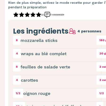
Rien de plus simple, activez le mode recette pour garder l'
pendant la préparation
0 commentaire
0/5
Les ingrédients
4 personnes
mozzarella sticks
8
180 
wraps au blé complet
4
20 g
feuilles de salade verte
8
2 cu
carottes
4
2 cu
oignon rouge
1/2
1/2