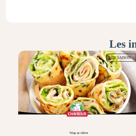
Les i
DE SAISON
Wrap au chèvre