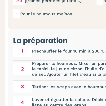
graines germées (alfalfa...)
p
25 g
1
Pour le houmous maison
-
La préparation
1
Préchauffer le four 10 min à 200°C.
Préparer le houmous. Mixer en puré
2
le tahini, le jus de citron, l'huile d
de sel. Ajouter un filet d'eau si la 
3
Tartiner les wraps avec le houmous
Laver et égoutter la salade. Déchir
4
ligne au centre des wraps.