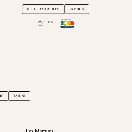
RECETTES FACILES
JAMBON
15 min
HE
TAHINI
Les Marques