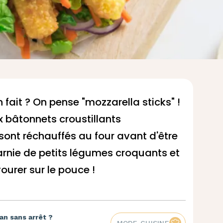
 fait ? On pense "
mozzarella sticks
" !
x bâtonnets croustillants
ont réchauffés au four avant d'être
arnie de petits légumes croquants et
urer sur le pouce !
an sans arrêt ?
MODE CUISINE