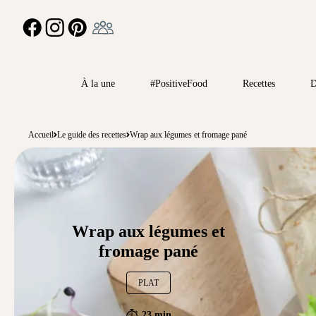
Ambassadeur
FACEBOOK
INSTAGRAM
PINTEREST
À la une
#PositiveFood
Recettes
D
Accueil
Le guide des recettes
Wrap aux légumes et fromage pané
Wrap aux légumes et
fromage pané
PLAT
23 min