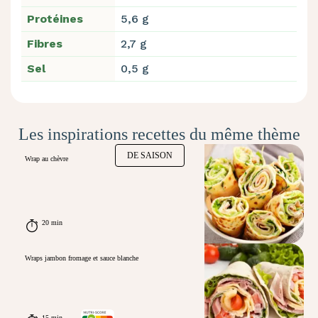
Protéines
5,6 g
Fibres
2,7 g
Sel
0,5 g
Les inspirations recettes du même thème
DE SAISON
Wrap au chèvre
20 min
Wraps jambon fromage et sauce blanche
15 min