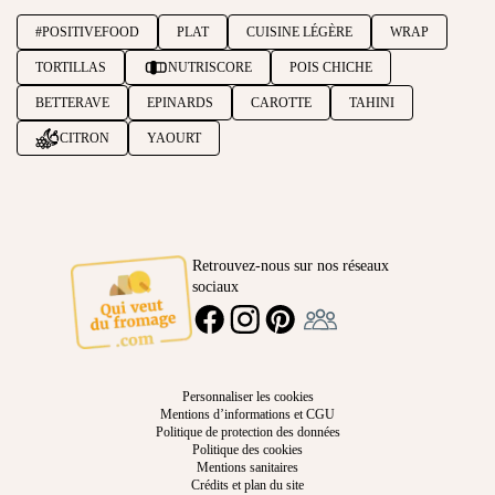
#POSITIVEFOOD
PLAT
CUISINE LÉGÈRE
WRAP
TORTILLAS
NUTRISCORE
POIS CHICHE
BETTERAVE
EPINARDS
CAROTTE
TAHINI
CITRON
YAOURT
Retrouvez-nous sur nos réseaux
sociaux
Ambassadeur
FACEBOOK
INSTAGRAM
PINTEREST
Personnaliser les cookies
Mentions d’informations et CGU
Politique de protection des données
Politique des cookies
Mentions sanitaires
Crédits et plan du site