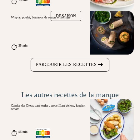
DE SAISON
Wrap au poulet, houmous de courge et fromage
35 min
PARCOURIR LES RECETTES
Les autres recettes de la marque
Caprice des Dieux pané entier : croustillant dehors, fondant
dedans
55 min