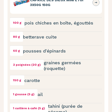
CAPRICE DES DIEUX MINI ETUI
3X50G 150G
pois chiches en boîte, égouttés
100 g
betterave cuite
80 g
pousses d'épinards
60 g
graines germées
2 poignées (20 g)
(roquette)
carotte
150 g
ail
1 gousse (5 g)
tahini (purée de
1 cuillère à café (5 g)
sésame)