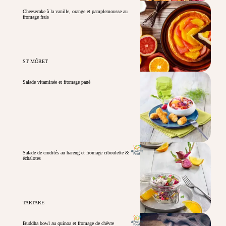
Cheesecake à la vanille, orange et pamplemousse au
fromage frais
ST MÔRET
Salade vitaminée et fromage pané
Salade de crudités au hareng et fromage ciboulette &
échalotes
TARTARE
Buddha bowl au quinoa et fromage de chèvre