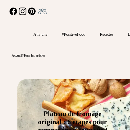
Ambassadeur
FACEBOOK
INSTAGRAM
PINTEREST
À la une
#PositiveFood
Recettes
D
Accueil
Tous les articles
Plateau de fromage
original : 6 étapes pour