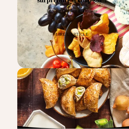
surprendre à coup sûr !
Écrit par Qui Veut du Fromage
LIRE L'ARTICLE