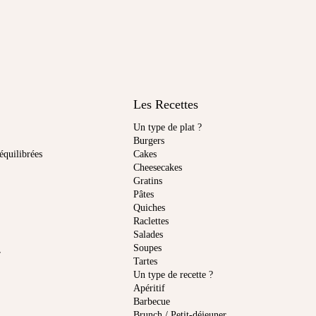
Les Recettes
Un type de plat ?
Burgers
équilibrées
Cakes
Cheesecakes
Gratins
Pâtes
Quiches
Raclettes
Salades
Soupes
r
Tartes
Un type de recette ?
Apéritif
Barbecue
Brunch / Petit-déjeuner