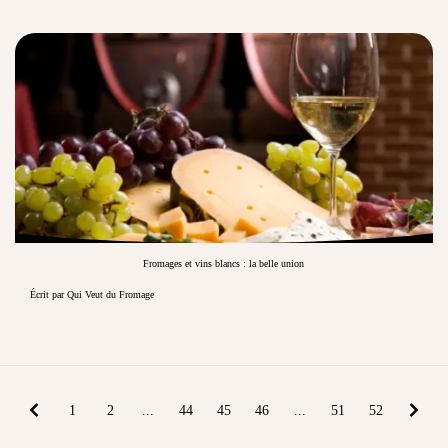
Fromages et vins blancs : la belle union
Écrit par Qui Veut du Fromage
1
2
...
44
45
46
...
51
52