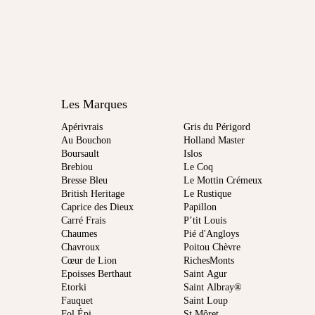
Les Marques
Apérivrais
Gris du Périgord
Au Bouchon
Holland Master
Boursault
Islos
Brebiou
Le Coq
Bresse Bleu
Le Mottin Crémeux
British Heritage
Le Rustique
Caprice des Dieux
Papillon
Carré Frais
P’tit Louis
Chaumes
Pié d'Angloys
Chavroux
Poitou Chèvre
Cœur de Lion
RichesMonts
Epoisses Berthaut
Saint Agur
Etorki
Saint Albray®
Fauquet
Saint Loup
Fol Épi
St Môret