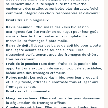
seulement une qualité supérieure mais favorise
également des pratiques agricoles plus durables. Voici
comment intégrer ces choix responsables et délicieux :
Fruits frais bio originaux
Kakis persimon :
Choisissez des kakis bio et non
astringents (variété Persimon ou Fuyu) pour leur goût
sucré et leur texture fondante. Ils complètent à
merveille les fromages à pâte molle.
Baies de goji :
Utilisez des baies de goji bio pour ajouter
une légère acidité et une touche sucrée. Elles
s'associent parfaitement avec des fromages de chèvre
frais ou crémeux.
Fruit de la passion :
Les demi-fruits de la passion bio
apportent une explosion de saveur tropicale et acidulée,
idéale avec des fromages crémeux.
Poires nashi :
Les poires Nashi bio, avec leur croquant
et leur jutosité, offrent un contraste frais et léger aux
fromages denses.
Fruits secs bio innovants
Mangues séchées :
Elles sont parfaites pour dynamiser
la dégustation de fromages affinés.
Cranberries séchées
: Elles accompagnent volontiers