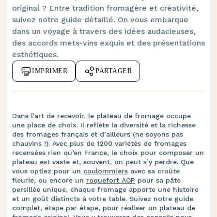
original ? Entre tradition fromagère et créativité,
Etape 6 : Condiments et autres
f
.
suivez notre guide détaillé. On vous embarque
garnitures
dans un voyage à travers des idées audacieuses,
des accords mets-vins exquis et des présentations
g
.
À vos plateaux, prêts ? Fromagez !
esthétiques.
IMPRIMER
PARTAGER
Dans l'art de recevoir, le plateau de fromage occupe
une place de choix. Il reflète la diversité et la richesse
des fromages français et d’ailleurs (ne soyons pas
chauvins !). Avec plus de 1200 variétés de fromages
recensées rien qu’en France, le choix pour composer un
plateau est vaste et, souvent, on peut s’y perdre. Que
vous optiez pour un
coulommiers
avec sa croûte
fleurie, ou encore un
roquefort AOP
pour sa pâte
persillée unique, chaque fromage apporte une histoire
et un goût distincts à votre table. Suivez notre guide
complet, étape par étape, pour réaliser un plateau de