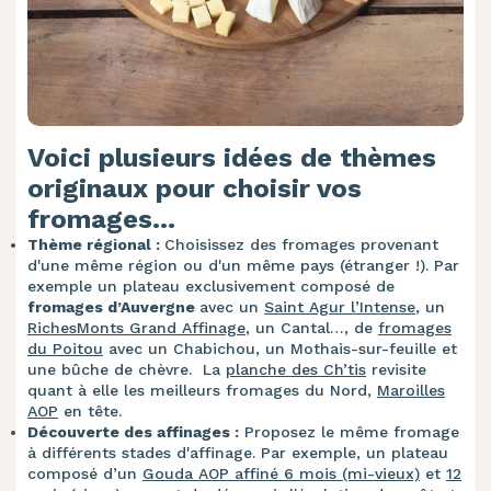
Voici plusieurs idées de thèmes
originaux pour choisir vos
fromages…
Thème régional :
Choisissez des fromages provenant
d'une même région ou d'un même pays (étranger !). Par
exemple un plateau exclusivement composé de
fromages d’Auvergne
avec un
Saint Agur l’Intense
, un
RichesMonts Grand Affinage
, un Cantal…, de
fromages
du Poitou
avec un Chabichou, un Mothais-sur-feuille et
une bûche de chèvre. La
planche des Ch’tis
revisite
quant à elle les meilleurs fromages du Nord,
Maroilles
AOP
en tête.
Découverte des affinages :
Proposez le même fromage
à différents stades d'affinage. Par exemple, un plateau
composé d’un
Gouda AOP affiné 6 mois (mi-vieux)
et
12