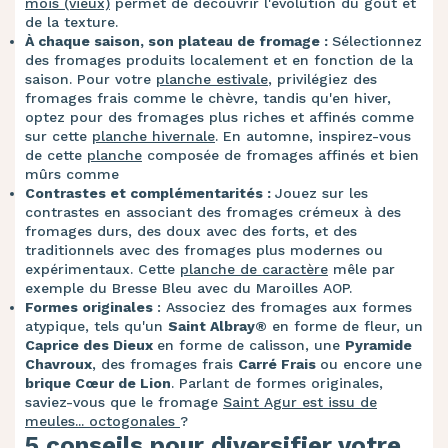
mois (vieux)
permet de découvrir l'évolution du goût et
de la texture.
À chaque saison, son plateau de fromage :
Sélectionnez
des fromages produits localement et en fonction de la
saison. Pour votre
planche estivale
, privilégiez des
fromages frais comme le chèvre, tandis qu'en hiver,
optez pour des fromages plus riches et affinés comme
sur cette
planche hivernale
. En automne, inspirez-vous
de cette
planche
composée de fromages affinés et bien
mûrs comme
Contrastes et complémentarités :
Jouez sur les
contrastes en associant des fromages crémeux à des
fromages durs, des doux avec des forts, et des
traditionnels avec des fromages plus modernes ou
expérimentaux. Cette
planche de caractère
mêle par
exemple du Bresse Bleu avec du Maroilles AOP.
Formes originales
: Associez des fromages aux formes
atypique, tels qu'un
Saint Albray®
en forme de fleur, un
Caprice des Dieux
en forme de calisson, une
Pyramide
Chavroux
, des fromages frais
Carré Frais
ou encore une
brique Cœur de Lion
. Parlant de formes originales,
saviez-vous que le fromage
Saint Agur est issu de
meules... octogonales
?
5 conseils pour diversifier votre