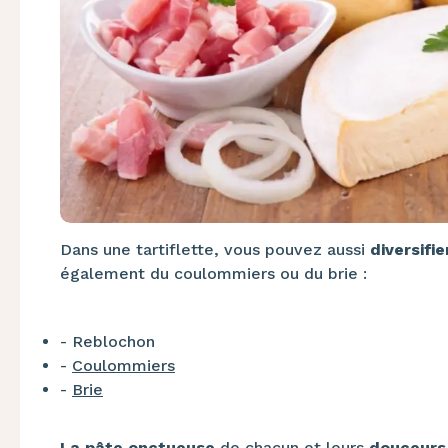
Dans une tartiflette, vous pouvez aussi
diversifi
également du coulommiers ou du brie :
- Reblochon
-
Coulommiers
-
Brie
La pâte onctueuse
de chacun et leurs
douceur