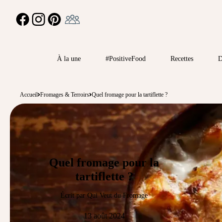
Ambassadeur
FACEBOOK
INSTAGRAM
PINTEREST
À la une
#PositiveFood
Recettes
D
Accueil
Fromages & Terroirs
Quel fromage pour la tartiflette ?
Quel fromage pour la
tartiflette ?
Écrit par Qui Veut du Fromage
13 août 2024