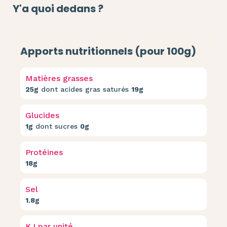
Y'a quoi dedans ?
Apports nutritionnels (pour 100g)
Matières grasses
25g
dont acides gras saturés
19g
Glucides
1g
dont sucres
0g
Protéines
18g
Sel
1.8g
KJ par unité